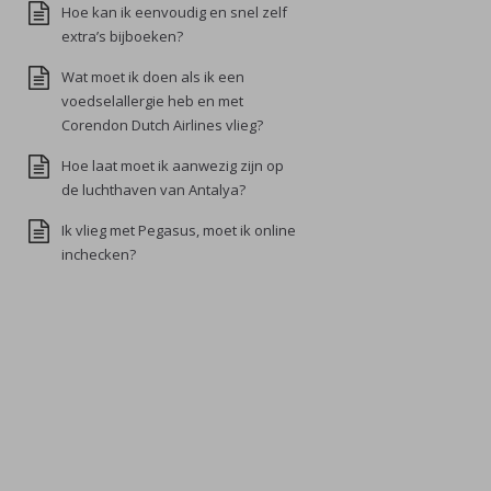
Hoe kan ik eenvoudig en snel zelf
extra’s bijboeken?
Wat moet ik doen als ik een
voedselallergie heb en met
Corendon Dutch Airlines vlieg?
Hoe laat moet ik aanwezig zijn op
de luchthaven van Antalya?
Ik vlieg met Pegasus, moet ik online
inchecken?