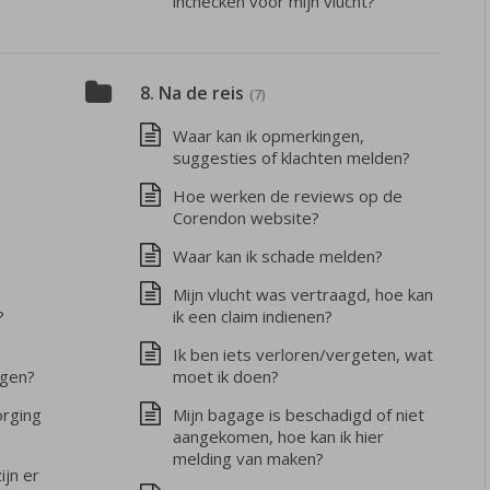
inchecken voor mijn vlucht?
8. Na de reis
(7)
Waar kan ik opmerkingen,
suggesties of klachten melden?
Hoe werken de reviews op de
Corendon website?
Waar kan ik schade melden?
Mijn vlucht was vertraagd, hoe kan
?
ik een claim indienen?
Ik ben iets verloren/vergeten, wat
agen?
moet ik doen?
orging
Mijn bagage is beschadigd of niet
aangekomen, hoe kan ik hier
melding van maken?
ijn er