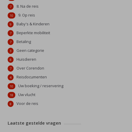
8. Na de reis
7
9. Op reis
10
Baby's & Kinderen
9
Beperkte mobiliteit
7
Betaling
7
Geen categorie
3
Huisdieren
8
Over Corendon
7
Reisdocumenten
4
Uw boeking / reservering
10
Uw vlucht
18
Voor de reis
8
Laatste gestelde vragen