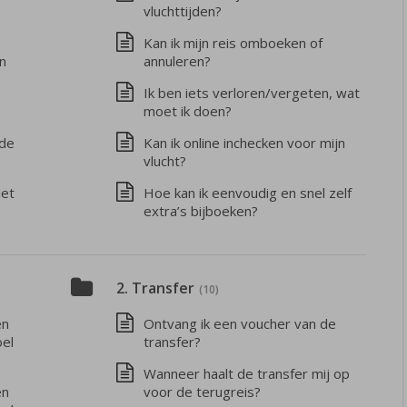
vluchttijden?
Kan ik mijn reis omboeken of
n
annuleren?
Ik ben iets verloren/vergeten, wat
moet ik doen?
 de
Kan ik online inchecken voor mijn
vlucht?
iet
Hoe kan ik eenvoudig en snel zelf
extra’s bijboeken?
2. Transfer
(10)
en
Ontvang ik een voucher van de
oel
transfer?
Wanneer haalt de transfer mij op
en
voor de terugreis?