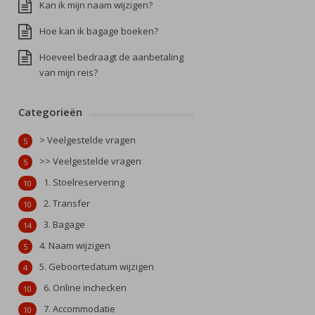
Kan ik mijn naam wijzigen?
Hoe kan ik bagage boeken?
Hoeveel bedraagt de aanbetaling
van mijn reis?
Categorieën
> Veelgestelde vragen
5
>> Veelgestelde vragen
5
1. Stoelreservering
10
2. Transfer
10
3. Bagage
14
4. Naam wijzigen
5
5. Geboortedatum wijzigen
4
6. Online inchecken
10
7. Accommodatie
10