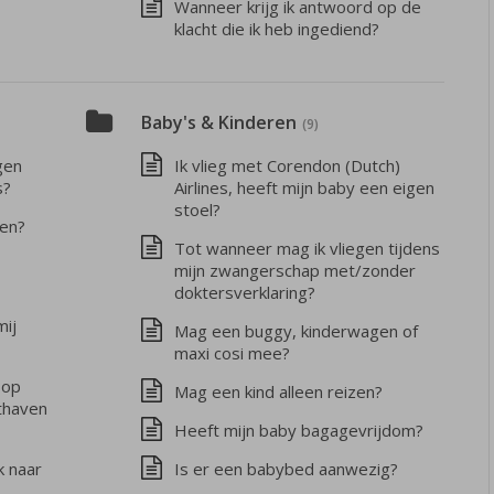
Wanneer krijg ik antwoord op de
klacht die ik heb ingediend?
Baby's & Kinderen
(9)
gen
Ik vlieg met Corendon (Dutch)
s?
Airlines, heeft mijn baby een eigen
stoel?
ken?
Tot wanneer mag ik vliegen tijdens
mijn zwangerschap met/zonder
doktersverklaring?
mij
Mag een buggy, kinderwagen of
maxi cosi mee?
 op
Mag een kind alleen reizen?
thaven
Heeft mijn baby bagagevrijdom?
k naar
Is er een babybed aanwezig?