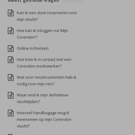
Meest gestelde vragen
Kan ik een stoel reserveren voor
mijn vlucht?
Hoe kan ik inloggen via ‘Mijn
Corendon’?
Online inchecken
Hoe kom ik in contact met een
Corendon medewerker?
Wat voor reisdocumenten heb ik
nodig voor mijn reis?
Waar vind ik mijn definitieve
vluchttijden?
Hoeveel handbagage mag ik
meenemen op mijn Corendon
vlucht?