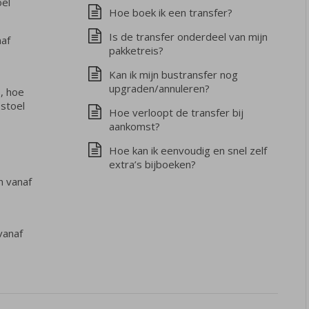
oel
Hoe boek ik een transfer?
Is de transfer onderdeel van mijn
naf
pakketreis?
Kan ik mijn bustransfer nog
upgraden/annuleren?
s, hoe
 stoel
Hoe verloopt de transfer bij
aankomst?
Hoe kan ik eenvoudig en snel zelf
extra’s bijboeken?
n vanaf
vanaf