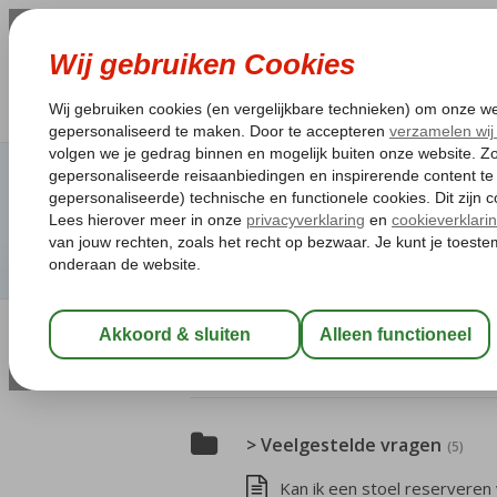
Vraag categorieën
> Veelgestelde vragen
(5)
Kan ik een stoel reserveren