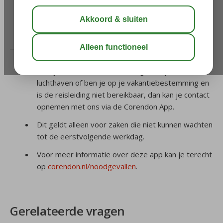
wat moet ik doen?
/
4. Naam wijzigen
/
Ik vertrek binnen 12 uur en
mijn naam staat niet goed, wat moet ik doen?
Heb je voor vertrek een noodgeval op de
luchthaven of ben je op je vakantiebestemming en
is de reisleiding niet bereikbaar, dan kan je contact
opnemen met ons via de Corendon App.
Dit geldt alleen voor zaken die niet kunnen wachten
tot de eerstvolgende werkdag.
Voor meer informatie over deze app kan je terecht
op
corendon.nl/noodgevallen
.
Gerelateerde vragen