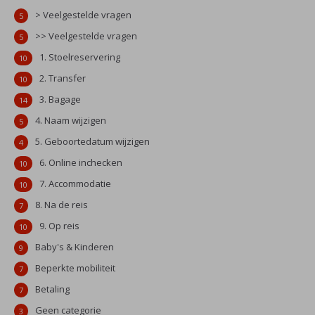
> Veelgestelde vragen
5
>> Veelgestelde vragen
5
1. Stoelreservering
10
2. Transfer
10
3. Bagage
14
4. Naam wijzigen
5
5. Geboortedatum wijzigen
4
6. Online inchecken
10
7. Accommodatie
10
8. Na de reis
7
9. Op reis
10
Baby's & Kinderen
9
Beperkte mobiliteit
7
Betaling
7
Geen categorie
3