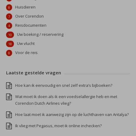
Huisdieren
8
Over Corendon
7
Reisdocumenten
4
Uw boeking / reservering
10
Uw vlucht
18
Voor de reis
8
Laatste gestelde vragen
Hoe kan ik eenvoudig en snel zelf extra’s bijboeken?
Wat moet ik doen als ik een voedselallergie heb en met
Corendon Dutch Airlines vlieg?
Hoe laat moet ik aanwezig zijn op de luchthaven van Antalya?
Ik vlieg met Pegasus, moet ik online inchecken?