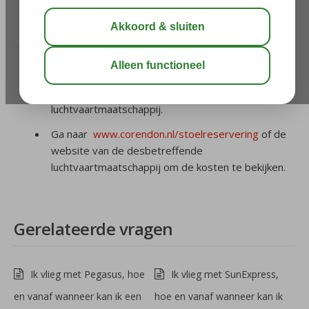
/
1. Stoelreservering
/
Wat zijn de kosten voor een
stoelreservering?
De kosten variëren per persoon per enkele reis,
per stoelkeuze, bestemming en per
luchtvaartmaatschappij.
Ga naar
www.corendon.nl/stoelreservering
of de
website van de desbetreffende
luchtvaartmaatschappij om de kosten te bekijken.
Gerelateerde vragen
Ik vlieg met Pegasus, hoe
Ik vlieg met SunExpress,
en vanaf wanneer kan ik een
hoe en vanaf wanneer kan ik