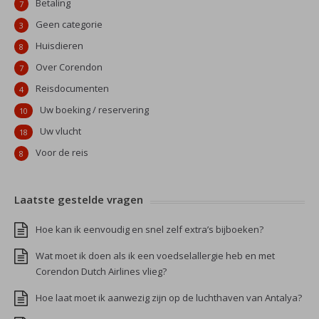
Betaling
7
Geen categorie
3
Huisdieren
8
Over Corendon
7
Reisdocumenten
4
Uw boeking / reservering
10
Uw vlucht
18
Voor de reis
8
Laatste gestelde vragen
Hoe kan ik eenvoudig en snel zelf extra’s bijboeken?
Wat moet ik doen als ik een voedselallergie heb en met
Corendon Dutch Airlines vlieg?
Hoe laat moet ik aanwezig zijn op de luchthaven van Antalya?