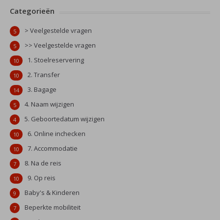
Categorieën
> Veelgestelde vragen
5
>> Veelgestelde vragen
5
1. Stoelreservering
10
2. Transfer
10
3. Bagage
14
4. Naam wijzigen
5
5. Geboortedatum wijzigen
4
6. Online inchecken
10
7. Accommodatie
10
8. Na de reis
7
9. Op reis
10
Baby's & Kinderen
9
Beperkte mobiliteit
7