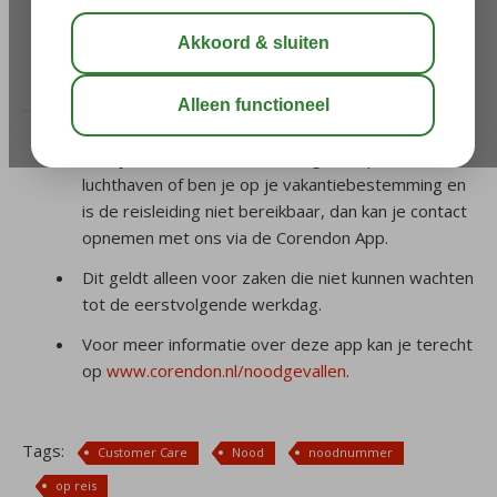
reis en verblijf?
/
9. Op reis
/
Hoe kan ik contact opnemen met
Corendon tijdens mijn reis en verblijf?
Heb je voor vertrek een noodgeval op de
luchthaven of ben je op je vakantiebestemming en
is de reisleiding niet bereikbaar, dan kan je contact
opnemen met ons via de Corendon App.
Dit geldt alleen voor zaken die niet kunnen wachten
tot de eerstvolgende werkdag.
Voor meer informatie over deze app kan je terecht
op
www.corendon.nl/noodgevallen
.
Tags:
Customer Care
Nood
noodnummer
op reis