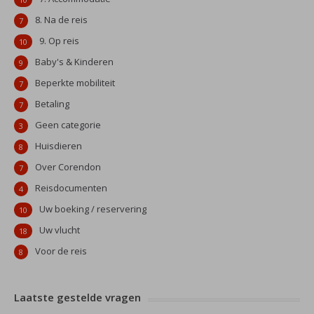
8. Na de reis
7
9. Op reis
10
Baby's & Kinderen
9
Beperkte mobiliteit
7
Betaling
7
Geen categorie
3
Huisdieren
8
Over Corendon
7
Reisdocumenten
4
Uw boeking / reservering
10
Uw vlucht
18
Voor de reis
8
Laatste gestelde vragen