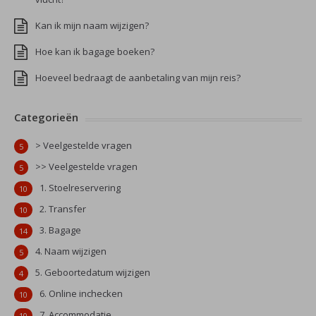
Kan ik mijn naam wijzigen?
Hoe kan ik bagage boeken?
Hoeveel bedraagt de aanbetaling van mijn reis?
Categorieën
> Veelgestelde vragen
5
>> Veelgestelde vragen
5
1. Stoelreservering
10
2. Transfer
10
3. Bagage
14
4. Naam wijzigen
5
5. Geboortedatum wijzigen
4
6. Online inchecken
10
7. Accommodatie
10