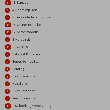
3. Bagage
14
4. Naam wijzigen
5
5. Geboortedatum wijzigen
4
6. Online inchecken
10
7. Accommodatie
10
8. Na de reis
7
9. Op reis
10
Baby's & Kinderen
9
Beperkte mobiliteit
7
Betaling
7
Geen categorie
3
Huisdieren
8
Over Corendon
7
Reisdocumenten
4
Uw boeking / reservering
10