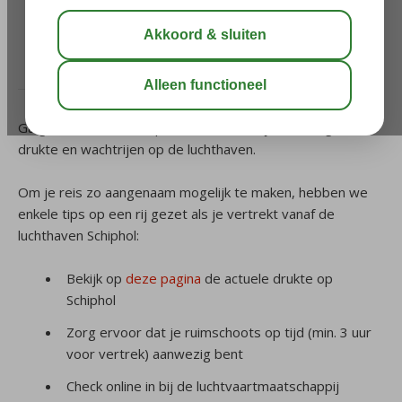
luchthaven Schiphol?
/
9. Op reis
/
Hoe kan ik mij voorbereiden op
eventuele drukte op de luchthaven Schiphol?
Ga goed voorbereid op reis en houd altijd rekening met
drukte en wachtrijen op de luchthaven.
Om je reis zo aangenaam mogelijk te maken, hebben we
enkele tips op een rij gezet als je vertrekt vanaf de
luchthaven Schiphol:
Bekijk op
deze pagina
de actuele drukte op
Schiphol
Zorg ervoor dat je ruimschoots op tijd (min. 3 uur
voor vertrek) aanwezig bent
Check online in bij de luchtvaartmaatschappij