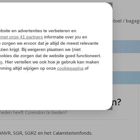
Klantenservice
Mijn Corendon
Stoel / baga
n heeft Corendon te bieden?
heden heeft Corendon te bieden?
 ANVR, SGR, SGRZ en het Calamiteitenfonds.