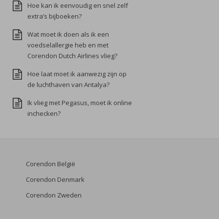
Hoe kan ik eenvoudig en snel zelf
extra’s bijboeken?
Wat moet ik doen als ik een
voedselallergie heb en met
Corendon Dutch Airlines vlieg?
Hoe laat moet ik aanwezig zijn op
de luchthaven van Antalya?
Ik vlieg met Pegasus, moet ik online
inchecken?
Corendon België
Corendon Denmark
Corendon Zweden