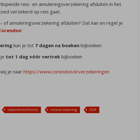
tlopende reis- en annuleringsverzekering afsluiten in het
goed verzekerd op reis gaat.
s- of annuleringsverzekering afsluiten?
Dat kan en regel je
 Corendon
:
ering
kun je tot
7 dagen na boeken
bijboeken
 je
tot 1 dag vóór vertrek
bijboeken
wij je naar
https://www.corendon.nl/verzekeringen
calamiteitenfonds
reisverzekering
SGR