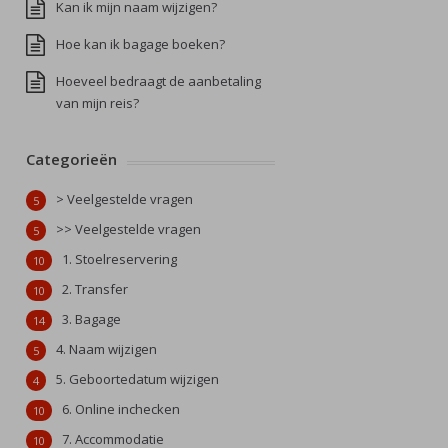
Kan ik mijn naam wijzigen?
Hoe kan ik bagage boeken?
Hoeveel bedraagt de aanbetaling
van mijn reis?
Categorieën
> Veelgestelde vragen
5
>> Veelgestelde vragen
5
1. Stoelreservering
10
2. Transfer
10
3. Bagage
14
4. Naam wijzigen
5
5. Geboortedatum wijzigen
4
6. Online inchecken
10
7. Accommodatie
10