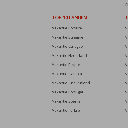
A
TOP 10 LANDEN
T
Vakantie Bonaire
V
Vakantie Bulgarije
V
Vakantie Curaçao
V
Vakantie Nederland
V
Vakantie Egypte
V
Vakantie Gambia
V
Vakantie Griekenland
V
Vakantie Portugal
V
Vakantie Spanje
V
Vakantie Turkije
V