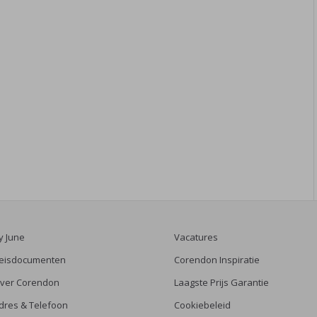
y June
Vacatures
eisdocumenten
Corendon Inspiratie
ver Corendon
Laagste Prijs Garantie
dres & Telefoon
Cookiebeleid