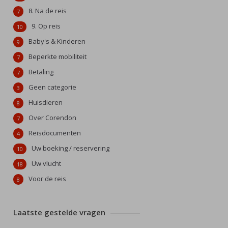
8. Na de reis
7
9. Op reis
10
Baby's & Kinderen
9
Beperkte mobiliteit
7
Betaling
7
Geen categorie
3
Huisdieren
8
Over Corendon
7
Reisdocumenten
4
Uw boeking / reservering
10
Uw vlucht
18
Voor de reis
8
Laatste gestelde vragen