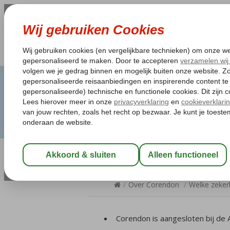
Welke zekerhede
/
Over Corendon
/
Welke zeker
Corendon is aangesloten bij de