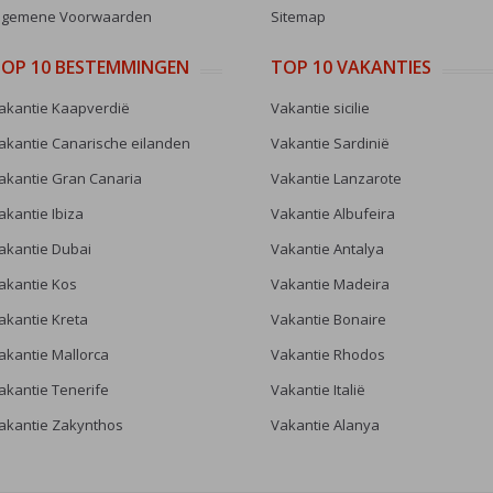
lgemene Voorwaarden
Sitemap
OP 10 BESTEMMINGEN
TOP 10 VAKANTIES
akantie Kaapverdië
Vakantie sicilie
akantie Canarische eilanden
Vakantie Sardinië
akantie Gran Canaria
Vakantie Lanzarote
akantie Ibiza
Vakantie Albufeira
akantie Dubai
Vakantie Antalya
akantie Kos
Vakantie Madeira
akantie Kreta
Vakantie Bonaire
akantie Mallorca
Vakantie Rhodos
akantie Tenerife
Vakantie Italië
akantie Zakynthos
Vakantie Alanya