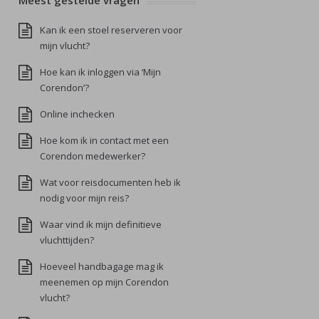
Meest gestelde vragen
Kan ik een stoel reserveren voor
mijn vlucht?
Hoe kan ik inloggen via ‘Mijn
Corendon’?
Online inchecken
Hoe kom ik in contact met een
Corendon medewerker?
Wat voor reisdocumenten heb ik
nodig voor mijn reis?
Waar vind ik mijn definitieve
vluchttijden?
Hoeveel handbagage mag ik
meenemen op mijn Corendon
vlucht?