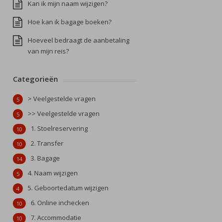
Kan ik mijn naam wijzigen?
Hoe kan ik bagage boeken?
Hoeveel bedraagt de aanbetaling
van mijn reis?
Categorieën
> Veelgestelde vragen
5
>> Veelgestelde vragen
5
1. Stoelreservering
10
2. Transfer
10
3. Bagage
14
4. Naam wijzigen
5
5. Geboortedatum wijzigen
4
6. Online inchecken
10
7. Accommodatie
10