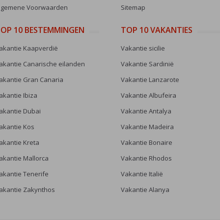
lgemene Voorwaarden
Sitemap
OP 10 BESTEMMINGEN
TOP 10 VAKANTIES
akantie Kaapverdië
Vakantie sicilie
akantie Canarische eilanden
Vakantie Sardinië
akantie Gran Canaria
Vakantie Lanzarote
akantie Ibiza
Vakantie Albufeira
akantie Dubai
Vakantie Antalya
akantie Kos
Vakantie Madeira
akantie Kreta
Vakantie Bonaire
akantie Mallorca
Vakantie Rhodos
akantie Tenerife
Vakantie Italië
akantie Zakynthos
Vakantie Alanya