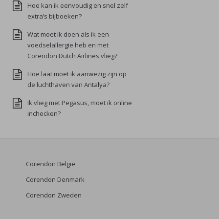
Hoe kan ik eenvoudig en snel zelf
extra’s bijboeken?
Wat moet ik doen als ik een
voedselallergie heb en met
Corendon Dutch Airlines vlieg?
Hoe laat moet ik aanwezig zijn op
de luchthaven van Antalya?
Ik vlieg met Pegasus, moet ik online
inchecken?
Corendon België
Corendon Denmark
Corendon Zweden