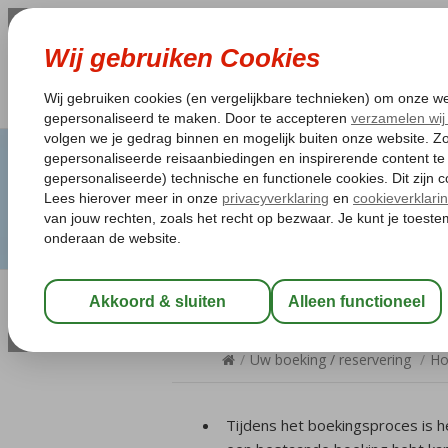
Hoe kan ik een 
/
Uw boeking / reservering
/
Ho
Tijdens het boekingsproces is h