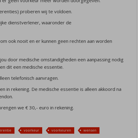
n er geen voorkeur meer worden doorgegeven.
renties) proberen wij te voldoen.
elijke dienstverlener, waaronder de
rom ook nooit en er kunnen geen rechten aan worden
 jou door medische omstandigheden een aanpassing nodig
en dit een medische essentie.
lleen telefonisch aanvragen.
n in rekening. De medische essentie is alleen akkoord na
rendon.
brengen we € 30,- euro in rekening.
erentie
voorkeur
voorkeuren
wensen