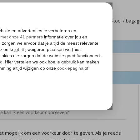
Klantenservice
Mijn Corendon
Stoel / baga
voorkeur doorgeven?
e kan ik een voorkeur doorgeven?
et mogelijk om een voorkeur door te geven. Als je reeds