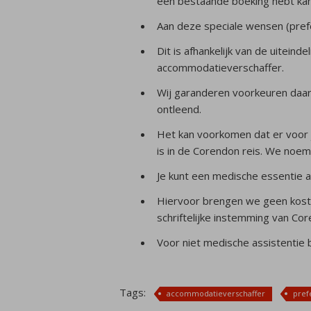
een bestaande boeking hebt ka
Aan deze speciale wensen (prefe
Dit is afhankelijk van de uiteind
accommodatieverschaffer.
Wij garanderen voorkeuren daa
ontleend.
Het kan voorkomen dat er voor
is in de Corendon reis. We noem
Je kunt een medische essentie a
Hiervoor brengen we geen koste
schriftelijke instemming van Co
Voor niet medische assistentie 
Tags:
accommodatieverschaffer
pref