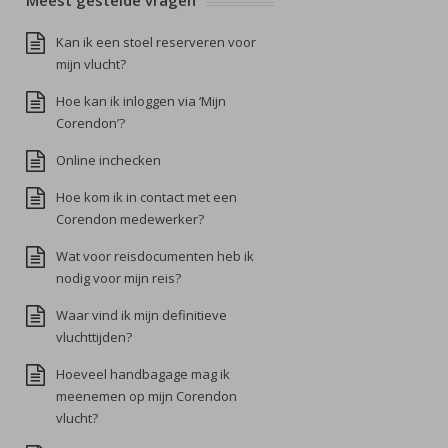
Meest gestelde vragen
Kan ik een stoel reserveren voor
mijn vlucht?
Hoe kan ik inloggen via ‘Mijn
Corendon’?
Online inchecken
Hoe kom ik in contact met een
Corendon medewerker?
Wat voor reisdocumenten heb ik
nodig voor mijn reis?
Waar vind ik mijn definitieve
vluchttijden?
Hoeveel handbagage mag ik
meenemen op mijn Corendon
vlucht?