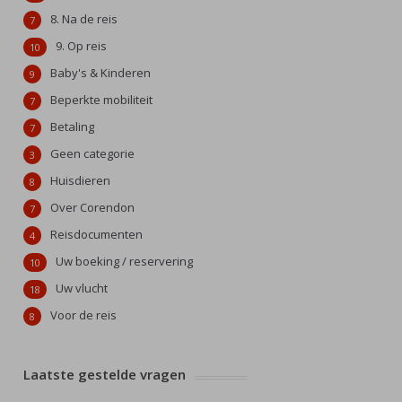
8. Na de reis
7
9. Op reis
10
Baby's & Kinderen
9
Beperkte mobiliteit
7
Betaling
7
Geen categorie
3
Huisdieren
8
Over Corendon
7
Reisdocumenten
4
Uw boeking / reservering
10
Uw vlucht
18
Voor de reis
8
Laatste gestelde vragen