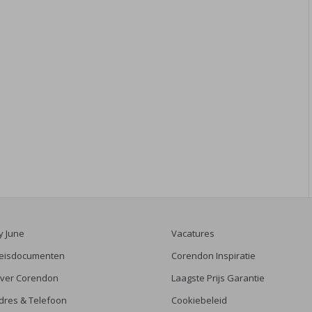
y June
Vacatures
eisdocumenten
Corendon Inspiratie
ver Corendon
Laagste Prijs Garantie
dres & Telefoon
Cookiebeleid