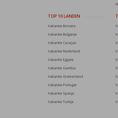
A
TOP 10 LANDEN
T
Vakantie Bonaire
V
Vakantie Bulgarije
V
Vakantie Curaçao
V
Vakantie Nederland
V
Vakantie Egypte
V
Vakantie Gambia
V
Vakantie Griekenland
V
Vakantie Portugal
V
Vakantie Spanje
V
Vakantie Turkije
V