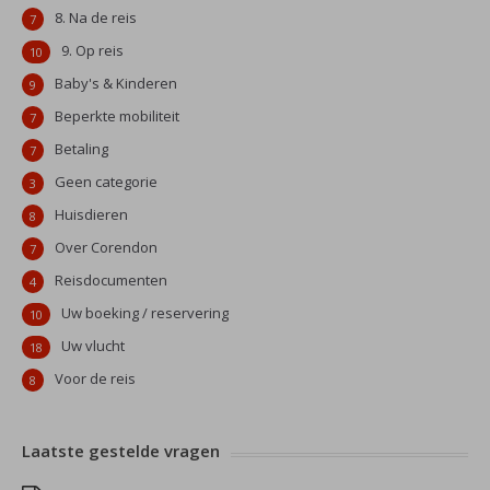
8. Na de reis
7
9. Op reis
10
Baby's & Kinderen
9
Beperkte mobiliteit
7
Betaling
7
Geen categorie
3
Huisdieren
8
Over Corendon
7
Reisdocumenten
4
Uw boeking / reservering
10
Uw vlucht
18
Voor de reis
8
Laatste gestelde vragen