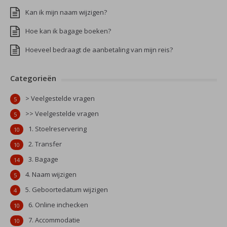
Kan ik mijn naam wijzigen?
Hoe kan ik bagage boeken?
Hoeveel bedraagt de aanbetaling van mijn reis?
Categorieën
> Veelgestelde vragen
5
>> Veelgestelde vragen
5
1. Stoelreservering
10
2. Transfer
10
3. Bagage
14
4. Naam wijzigen
5
5. Geboortedatum wijzigen
4
6. Online inchecken
10
7. Accommodatie
10