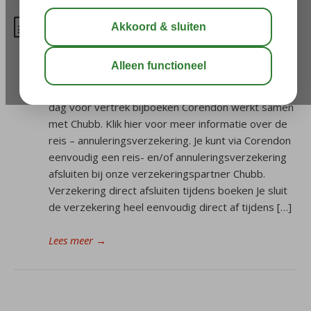
Waar kan ik een verzekering
voor mijn reis afsluiten?
Een annuleringsverzekering kun je tot 7 dagen na
boeken bijboeken Een reisverzekering kun je tot 1
dag vóór vertrek bijboeken Corendon werkt samen
met Chubb. Klik hier voor meer informatie over de
reis – annuleringsverzekering. Je kunt via Corendon
eenvoudig een reis- en/of annuleringsverzekering
afsluiten bij onze verzekeringspartner Chubb.
Verzekering direct afsluiten tijdens boeken Je sluit
de verzekering heel eenvoudig direct af tijdens […]
Lees meer
→