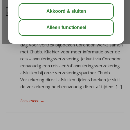
Waar kan ik een verzekering
voor mijn reis afsluiten?
Een annuleringsverzekering kun je tot 7 dagen na
boeken bijboeken Een reisverzekering kun je tot 1
dag vóór vertrek bijboeken Corendon werkt samen
met Chubb. Klik hier voor meer informatie over de
reis – annuleringsverzekering. Je kunt via Corendon
eenvoudig een reis- en/of annuleringsverzekering
afsluiten bij onze verzekeringspartner Chubb.
Verzekering direct afsluiten tijdens boeken Je sluit
de verzekering heel eenvoudig direct af tijdens […]
Lees meer
→