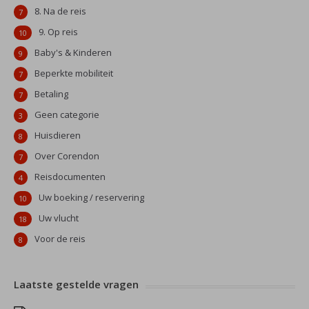
8. Na de reis
7
9. Op reis
10
Baby's & Kinderen
9
Beperkte mobiliteit
7
Betaling
7
Geen categorie
3
Huisdieren
8
Over Corendon
7
Reisdocumenten
4
Uw boeking / reservering
10
Uw vlucht
18
Voor de reis
8
Laatste gestelde vragen