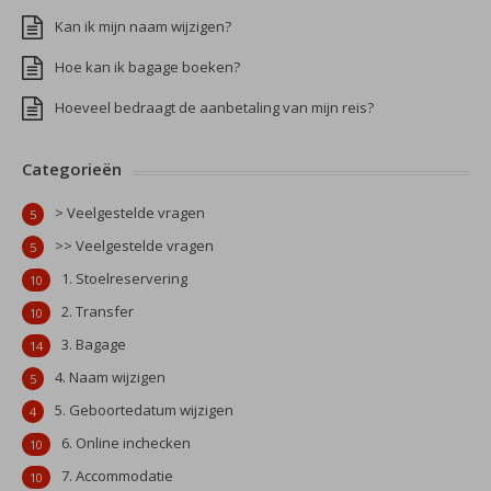
Kan ik mijn naam wijzigen?
Hoe kan ik bagage boeken?
Hoeveel bedraagt de aanbetaling van mijn reis?
Categorieën
> Veelgestelde vragen
5
>> Veelgestelde vragen
5
1. Stoelreservering
10
2. Transfer
10
3. Bagage
14
4. Naam wijzigen
5
5. Geboortedatum wijzigen
4
6. Online inchecken
10
7. Accommodatie
10