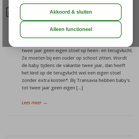
Ik vlieg met Corendon (Dutch)
Airlines, heeft mijn baby een
eigen stoel?
Bij Corendon (Dutch) airlines hebben baby’s tot
twee jaar geen eigen stoel op heen- en terugvlucht.
Ze moeten bij een ouder op schoot zitten. Wordt
de baby tijdens de vakantie twee jaar, dan heeft
het kind op de terugvlucht wel een eigen stoel
zonder extra kosten*. Bij Transavia hebben baby’s
tot twee jaar geen eigen […]
Lees meer
→