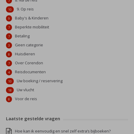
8. Na de reis
7
9. Op reis
10
Baby's & Kinderen
9
Beperkte mobiliteit
7
Betaling
7
Geen categorie
3
Huisdieren
8
Over Corendon
7
Reisdocumenten
4
Uw boeking / reservering
10
Uw vlucht
18
Voor de reis
8
Laatste gestelde vragen
Hoe kan ik eenvoudig en snel zelf extra’s bijboeken?