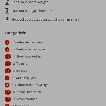
Kan ik mijn naam wijzigen?
Hoe kan ik bagage boeken?
Hoeveel bedraagt de aanbetaling van mijn reis?
Categorieën
> Veelgestelde vragen
5
>> Veelgestelde vragen
5
1. Stoelreservering
10
2. Transfer
10
3. Bagage
14
4. Naam wijzigen
5
5. Geboortedatum wijzigen
4
6. Online inchecken
10
7. Accommodatie
10