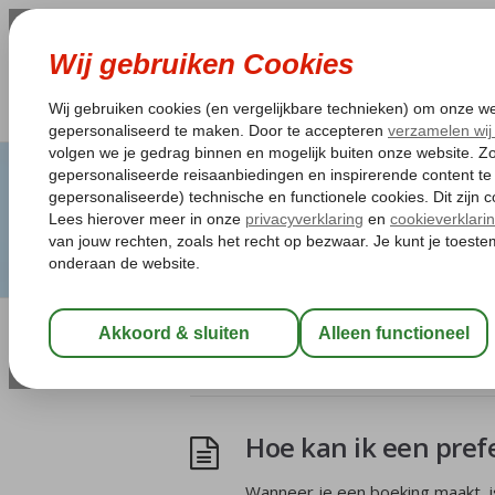
Artikelen Tagged:es
Hoe kan ik een pref
Wanneer je een boeking maakt, i