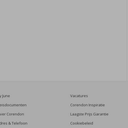
y June
Vacatures
eisdocumenten
Corendon Inspiratie
ver Corendon
Laagste Prijs Garantie
dres & Telefoon
Cookiebeleid