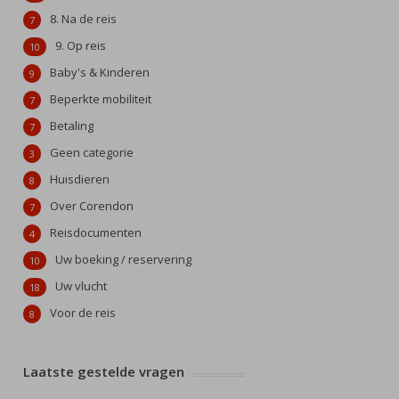
8. Na de reis
7
9. Op reis
10
Baby's & Kinderen
9
Beperkte mobiliteit
7
Betaling
7
Geen categorie
3
Huisdieren
8
Over Corendon
7
Reisdocumenten
4
Uw boeking / reservering
10
Uw vlucht
18
Voor de reis
8
Laatste gestelde vragen