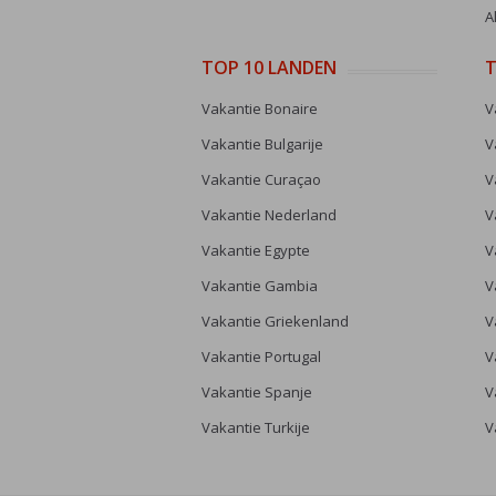
A
TOP 10 LANDEN
T
Vakantie Bonaire
V
Vakantie Bulgarije
V
Vakantie Curaçao
V
Vakantie Nederland
V
Vakantie Egypte
V
Vakantie Gambia
V
Vakantie Griekenland
V
Vakantie Portugal
V
Vakantie Spanje
V
Vakantie Turkije
V