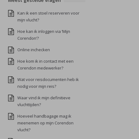
Meest gestelde vragen
Kan ik een stoel reserveren voor
mijn vlucht?
Hoe kan ik inloggen via ‘Mijn
Corendon’?
Online inchecken
Hoe kom ik in contact met een
Corendon medewerker?
Wat voor reisdocumenten heb ik
nodig voor mijn reis?
Waar vind ik mijn definitieve
vluchttijden?
Hoeveel handbagage mag ik
meenemen op mijn Corendon
vlucht?