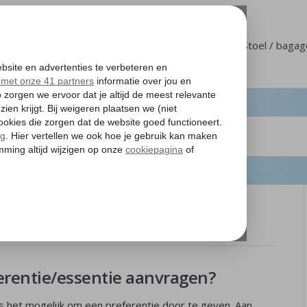
Klantenservice
Mijn Corendon
Stoel / baga
sentie
erentie/essentie aanvragen?
s het mogelijk om een preferentie door te geven. Aan