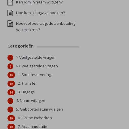
Kan ik mijn naam wijzigen?
Hoe kan ik bagage boeken?
Hoeveel bedraagt de aanbetaling
van mijn reis?
Categorieën
> Veelgestelde vragen
5
>> Veelgestelde vragen
5
1. Stoelreservering
10
2. Transfer
10
3. Bagage
14
4. Naam wijzigen
5
5. Geboortedatum wijzigen
4
6. Online inchecken
10
7. Accommodatie
10