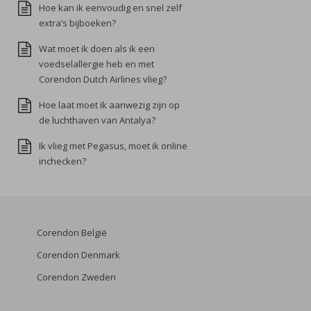
Hoe kan ik eenvoudig en snel zelf
extra’s bijboeken?
Wat moet ik doen als ik een
voedselallergie heb en met
Corendon Dutch Airlines vlieg?
Hoe laat moet ik aanwezig zijn op
de luchthaven van Antalya?
Ik vlieg met Pegasus, moet ik online
inchecken?
Corendon België
Corendon Denmark
Corendon Zweden