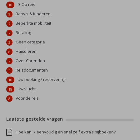
9. Op reis
10
Baby's & Kinderen
9
Beperkte mobiliteit
7
Betaling
7
Geen categorie
3
Huisdieren
8
Over Corendon
7
Reisdocumenten
4
Uw boeking / reservering
10
Uw vlucht
18
Voor de reis
8
Laatste gestelde vragen
Hoe kan ik eenvoudig en snel zelf extra’s bijboeken?