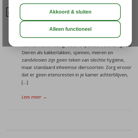
Waar kan ik overlast melden?
Ongedierte In Afrikaanse, Aziatische, Caribische en
mediterrane landen komen andere insecten en
dieren voor dan wij in Nederland gewend zijn. Door
het warme klimaat groeien bepaalde insecten goed.
Dieren als kakkerlakken, spinnen, mieren en
zandvlooien zijn geen teken van slechte hygiëne,
maar standaard inheemse diersoorten. Zorg ervoor
dat er geen etensresten in je kamer achterblijven,
[…]
Lees meer
→