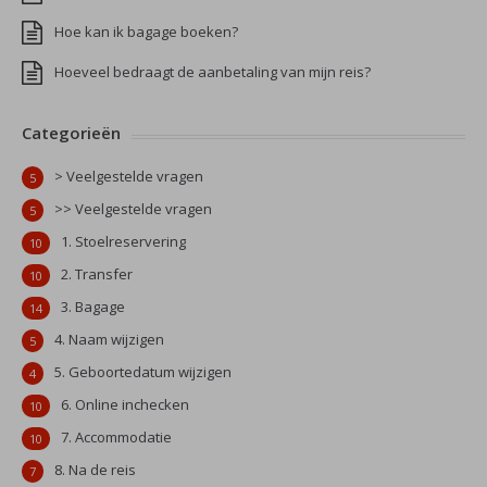
Hoe kan ik bagage boeken?
Hoeveel bedraagt de aanbetaling van mijn reis?
Categorieën
> Veelgestelde vragen
5
>> Veelgestelde vragen
5
1. Stoelreservering
10
2. Transfer
10
3. Bagage
14
4. Naam wijzigen
5
5. Geboortedatum wijzigen
4
6. Online inchecken
10
7. Accommodatie
10
8. Na de reis
7