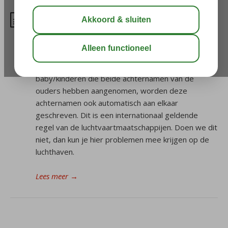
Tussenvoegsel en achternaam
aan elkaar geschreven
Corendon schrijft het tussenvoegsel en jouw
achternaam aan elkaar op de reisbescheiden. Bij
baby/kinderen die beide achternamen van de
ouders hebben aangenomen, worden deze
achternamen ook automatisch aan elkaar
geschreven. Dit is een internationaal geldende
regel van de luchtvaartmaatschappijen. Doen we dit
niet, dan kun je hier problemen mee krijgen op de
luchthaven.
Lees meer
→