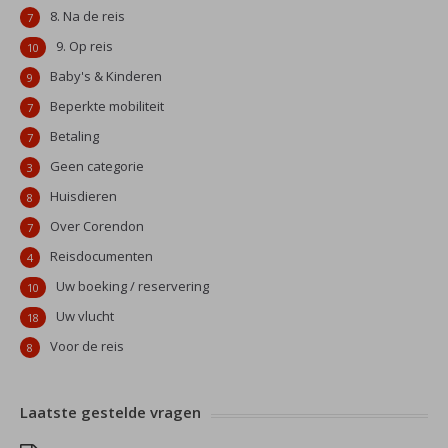
8. Na de reis
7
9. Op reis
10
Baby's & Kinderen
9
Beperkte mobiliteit
7
Betaling
7
Geen categorie
3
Huisdieren
8
Over Corendon
7
Reisdocumenten
4
Uw boeking / reservering
10
Uw vlucht
18
Voor de reis
8
Laatste gestelde vragen