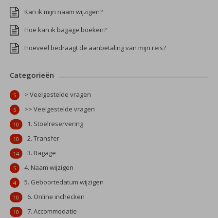
Kan ik mijn naam wijzigen?
Hoe kan ik bagage boeken?
Hoeveel bedraagt de aanbetaling van mijn reis?
Categorieën
> Veelgestelde vragen
5
>> Veelgestelde vragen
5
1. Stoelreservering
10
2. Transfer
10
3. Bagage
14
4. Naam wijzigen
5
5. Geboortedatum wijzigen
4
6. Online inchecken
10
7. Accommodatie
10