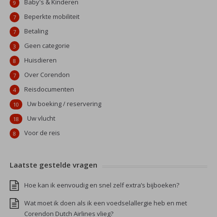
Baby's & Kinderen
9
Beperkte mobiliteit
7
Betaling
7
Geen categorie
3
Huisdieren
8
Over Corendon
7
Reisdocumenten
4
Uw boeking / reservering
10
Uw vlucht
18
Voor de reis
8
Laatste gestelde vragen
Hoe kan ik eenvoudig en snel zelf extra’s bijboeken?
Wat moet ik doen als ik een voedselallergie heb en met
Corendon Dutch Airlines vlieg?