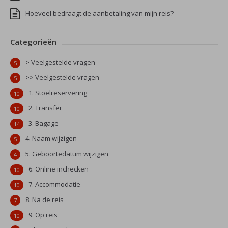
Hoeveel bedraagt de aanbetaling van mijn reis?
Categorieën
> Veelgestelde vragen
5
>> Veelgestelde vragen
5
1. Stoelreservering
10
2. Transfer
10
3. Bagage
14
4. Naam wijzigen
5
5. Geboortedatum wijzigen
4
6. Online inchecken
10
7. Accommodatie
10
8. Na de reis
7
9. Op reis
10