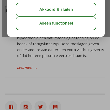
Waarom wordt er een toeslag
berekend voor mijn vlucht?
Tijdens het boeken van een reis kan er een toeslag
op de vlucht van toepassing zijn. Dit kan
bijvoorbeeld een datumtoeslag of toeslag op de
heen– of terugvlucht zijn. Deze toeslagen geven
onder andere aan dat er een extra vlucht ingezet is
of dat het een populaire vertrekdatum is.
Lees meer
→