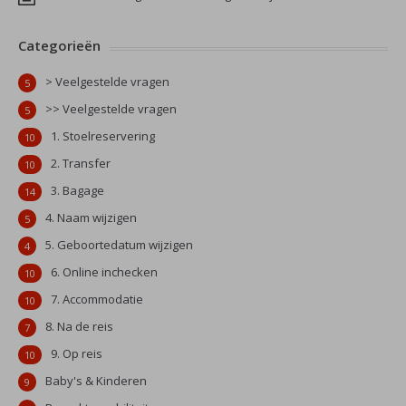
Categorieën
> Veelgestelde vragen
5
>> Veelgestelde vragen
5
1. Stoelreservering
10
2. Transfer
10
3. Bagage
14
4. Naam wijzigen
5
5. Geboortedatum wijzigen
4
6. Online inchecken
10
7. Accommodatie
10
8. Na de reis
7
9. Op reis
10
Baby's & Kinderen
9