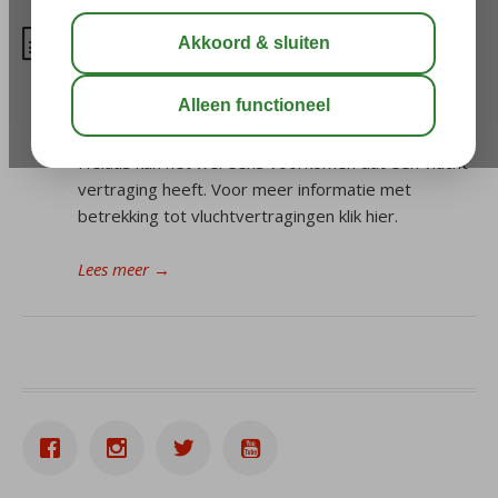
Heeft mijn vlucht vertraging?
Corendon doet er alles aan om jouw vakantie
zorgeloos te laten verlopen. Daar hoort natuurlijk
ook het op tijd vertrekken van het vliegtuig bij.
Helaas kan het wel eens voorkomen dat een vlucht
vertraging heeft. Voor meer informatie met
betrekking tot vluchtvertragingen klik hier.
Lees meer
→