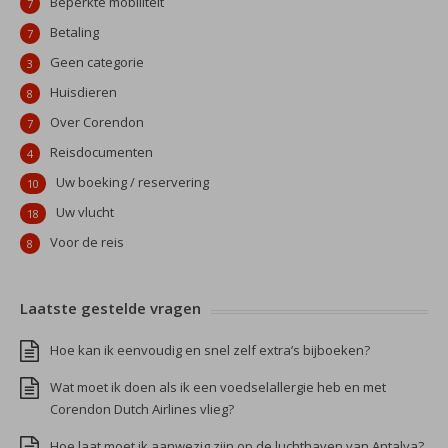
Beperkte mobiliteit
7
Betaling
7
Geen categorie
3
Huisdieren
8
Over Corendon
7
Reisdocumenten
4
Uw boeking / reservering
10
Uw vlucht
18
Voor de reis
8
Laatste gestelde vragen
Hoe kan ik eenvoudig en snel zelf extra’s bijboeken?
Wat moet ik doen als ik een voedselallergie heb en met
Corendon Dutch Airlines vlieg?
Hoe laat moet ik aanwezig zijn op de luchthaven van Antalya?