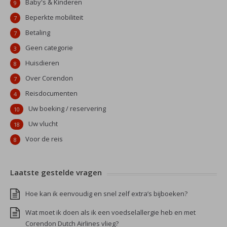
Baby's & Kinderen
9
Beperkte mobiliteit
7
Betaling
7
Geen categorie
3
Huisdieren
8
Over Corendon
7
Reisdocumenten
4
Uw boeking / reservering
10
Uw vlucht
18
Voor de reis
8
Laatste gestelde vragen
Hoe kan ik eenvoudig en snel zelf extra’s bijboeken?
Wat moet ik doen als ik een voedselallergie heb en met
Corendon Dutch Airlines vlieg?