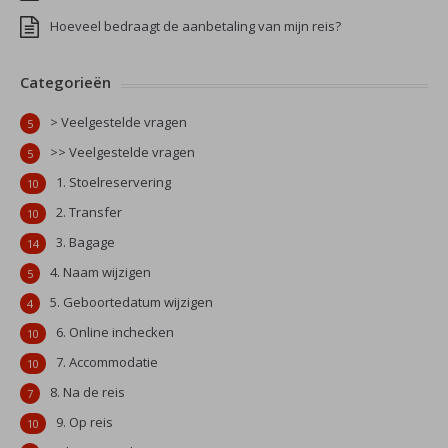
Hoeveel bedraagt de aanbetaling van mijn reis?
Categorieën
> Veelgestelde vragen
5
>> Veelgestelde vragen
5
1. Stoelreservering
10
2. Transfer
10
3. Bagage
14
4. Naam wijzigen
5
5. Geboortedatum wijzigen
4
6. Online inchecken
10
7. Accommodatie
10
8. Na de reis
7
9. Op reis
10