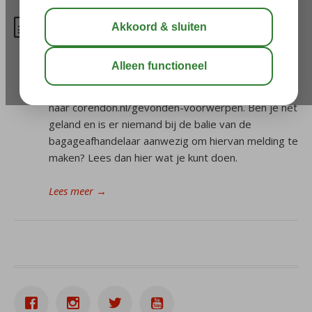
Ik ben iets verloren/vergeten,
wat moet ik doen?
Als je bezittingen verloren/vergeten bent tijdens je
reis verwijzen wij je voor meer informatie door
naar corendon.nl/gevonden-voorwerpen. Ben je net
geland en is er niemand bij de balie van de
bagageafhandelaar aanwezig om hiervan melding te
maken? Lees dan hier wat je kunt doen.
Lees meer
→