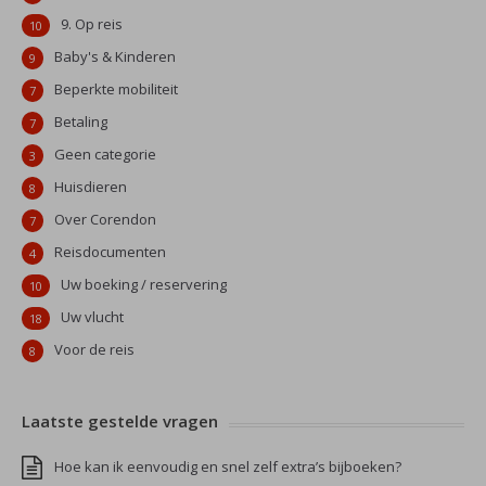
9. Op reis
10
Baby's & Kinderen
9
Beperkte mobiliteit
7
Betaling
7
Geen categorie
3
Huisdieren
8
Over Corendon
7
Reisdocumenten
4
Uw boeking / reservering
10
Uw vlucht
18
Voor de reis
8
Laatste gestelde vragen
Hoe kan ik eenvoudig en snel zelf extra’s bijboeken?