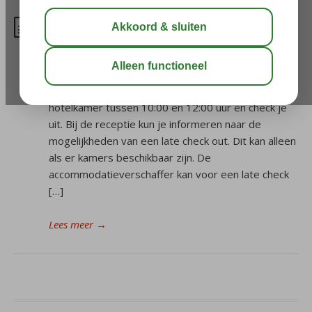
Hoe laat kan ik inchecken en
uitchecken in het hotel?
Kan ik later uitchecken in het hotel? Normaal
gesproken verlaat je op de laatste vakantiedag je
hotelkamer tussen 10:00 en 12:00 uur en check je
uit. Bij de receptie kun je informeren naar de
mogelijkheden van een late check out. Dit kan alleen
als er kamers beschikbaar zijn. De
accommodatieverschaffer kan voor een late check
[…]
Lees meer
→