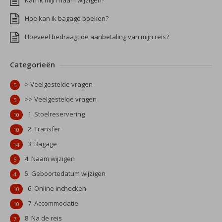
Kan ik mijn naam wijzigen?
Hoe kan ik bagage boeken?
Hoeveel bedraagt de aanbetaling van mijn reis?
Categorieën
> Veelgestelde vragen
5
>> Veelgestelde vragen
5
1. Stoelreservering
10
2. Transfer
10
3. Bagage
14
4. Naam wijzigen
5
5. Geboortedatum wijzigen
4
6. Online inchecken
10
7. Accommodatie
10
8. Na de reis
7