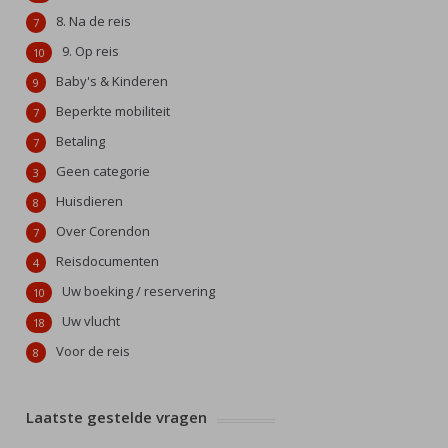
8. Na de reis
7
9. Op reis
10
Baby's & Kinderen
9
Beperkte mobiliteit
7
Betaling
7
Geen categorie
3
Huisdieren
8
Over Corendon
7
Reisdocumenten
4
Uw boeking / reservering
10
Uw vlucht
18
Voor de reis
8
Laatste gestelde vragen