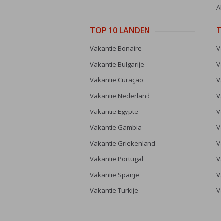
A
TOP 10 LANDEN
T
Vakantie Bonaire
V
Vakantie Bulgarije
V
Vakantie Curaçao
V
Vakantie Nederland
V
Vakantie Egypte
V
Vakantie Gambia
V
Vakantie Griekenland
V
Vakantie Portugal
V
Vakantie Spanje
V
Vakantie Turkije
V