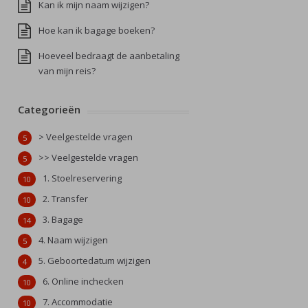
Kan ik mijn naam wijzigen?
Hoe kan ik bagage boeken?
Hoeveel bedraagt de aanbetaling
van mijn reis?
Categorieën
> Veelgestelde vragen
5
>> Veelgestelde vragen
5
1. Stoelreservering
10
2. Transfer
10
3. Bagage
14
4. Naam wijzigen
5
5. Geboortedatum wijzigen
4
6. Online inchecken
10
7. Accommodatie
10