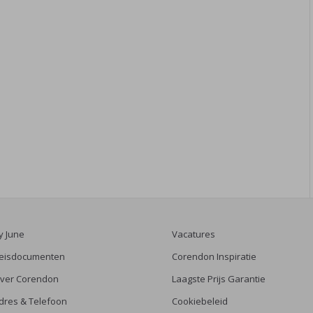
y June
Vacatures
eisdocumenten
Corendon Inspiratie
ver Corendon
Laagste Prijs Garantie
dres & Telefoon
Cookiebeleid