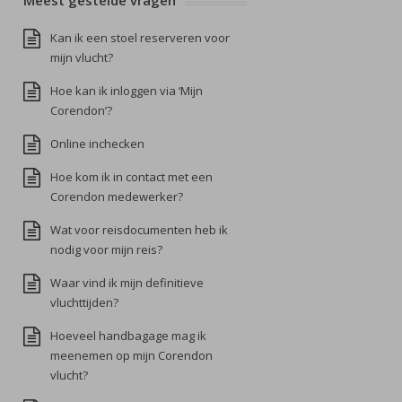
Meest gestelde vragen
Kan ik een stoel reserveren voor
mijn vlucht?
Hoe kan ik inloggen via ‘Mijn
Corendon’?
Online inchecken
Hoe kom ik in contact met een
Corendon medewerker?
Wat voor reisdocumenten heb ik
nodig voor mijn reis?
Waar vind ik mijn definitieve
vluchttijden?
Hoeveel handbagage mag ik
meenemen op mijn Corendon
vlucht?