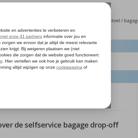
Klantenservice
Mijn Corendon
Stoel / baga
hiphol
ver de selfservice bagage drop-off