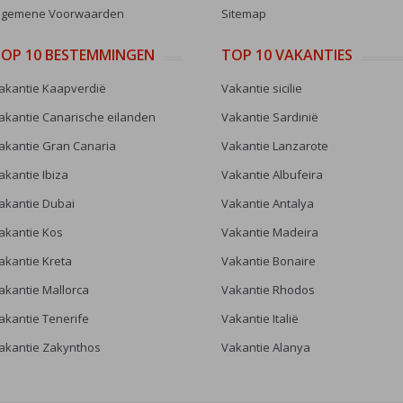
lgemene Voorwaarden
Sitemap
OP 10 BESTEMMINGEN
TOP 10 VAKANTIES
akantie Kaapverdië
Vakantie sicilie
akantie Canarische eilanden
Vakantie Sardinië
akantie Gran Canaria
Vakantie Lanzarote
akantie Ibiza
Vakantie Albufeira
akantie Dubai
Vakantie Antalya
akantie Kos
Vakantie Madeira
akantie Kreta
Vakantie Bonaire
akantie Mallorca
Vakantie Rhodos
akantie Tenerife
Vakantie Italië
akantie Zakynthos
Vakantie Alanya