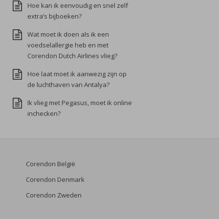
Hoe kan ik eenvoudig en snel zelf
extra’s bijboeken?
Wat moet ik doen als ik een
voedselallergie heb en met
Corendon Dutch Airlines vlieg?
Hoe laat moet ik aanwezig zijn op
de luchthaven van Antalya?
Ik vlieg met Pegasus, moet ik online
inchecken?
Corendon België
Corendon Denmark
Corendon Zweden