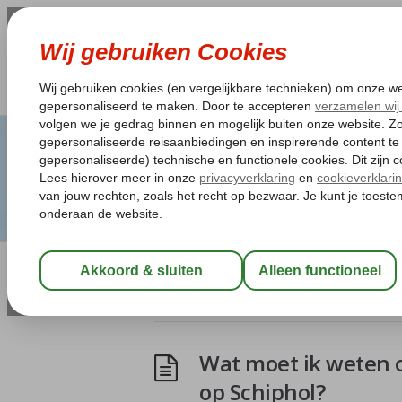
Artikelen Tagged:Sc
Wat moet ik weten o
op Schiphol?