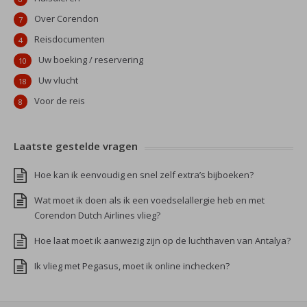
Over Corendon
7
Reisdocumenten
4
Uw boeking / reservering
10
Uw vlucht
18
Voor de reis
8
Laatste gestelde vragen
Hoe kan ik eenvoudig en snel zelf extra’s bijboeken?
Wat moet ik doen als ik een voedselallergie heb en met
Corendon Dutch Airlines vlieg?
Hoe laat moet ik aanwezig zijn op de luchthaven van Antalya?
Ik vlieg met Pegasus, moet ik online inchecken?