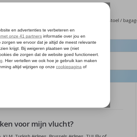
Klantenservice
Mijn Corendon
Stoel / baga
line
cken voor mijn vlucht?
 KLM, Turkish Airlines, Brussels Airlines, TUI Fly of