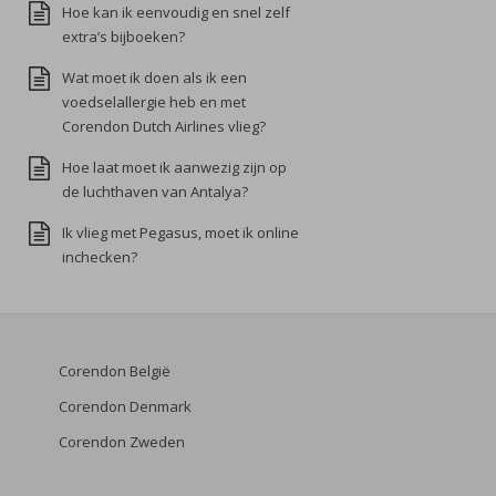
Hoe kan ik eenvoudig en snel zelf
extra’s bijboeken?
Wat moet ik doen als ik een
voedselallergie heb en met
Corendon Dutch Airlines vlieg?
Hoe laat moet ik aanwezig zijn op
de luchthaven van Antalya?
Ik vlieg met Pegasus, moet ik online
inchecken?
Corendon België
Corendon Denmark
Corendon Zweden