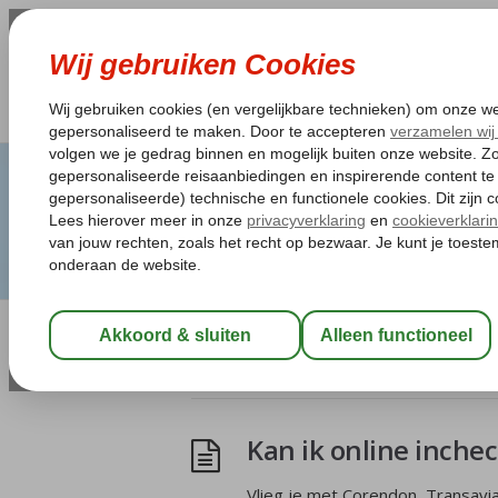
Artikelen Tagged:on
Kan ik online inche
Vlieg je met Corendon, Transavia,