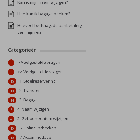
Kan ik mijn naam wijzigen?
Hoe kan ik bagage boeken?
Hoeveel bedraagt de aanbetaling
van mijn reis?
Categorieën
> Veelgestelde vragen
5
>> Veelgestelde vragen
5
1. Stoelreservering
10
2. Transfer
10
3. Bagage
14
4. Naam wijzigen
5
5. Geboortedatum wijzigen
4
6. Online inchecken
10
7. Accommodatie
10