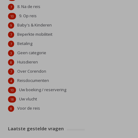
8. Na de reis
7
9. Op reis
10
Baby's & Kinderen
9
Beperkte mobiliteit
7
Betaling
7
Geen categorie
3
Huisdieren
8
Over Corendon
7
Reisdocumenten
4
Uw boeking / reservering
10
Uw vlucht
18
Voor de reis
8
Laatste gestelde vragen