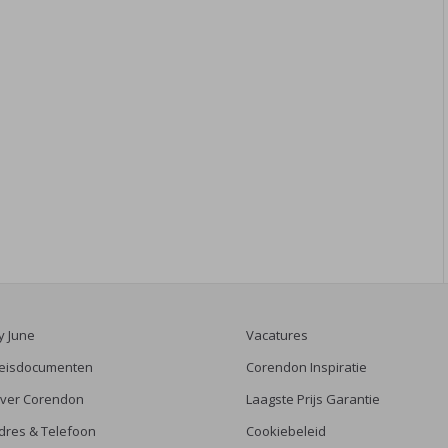
y June
Vacatures
eisdocumenten
Corendon Inspiratie
ver Corendon
Laagste Prijs Garantie
dres & Telefoon
Cookiebeleid