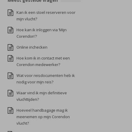
Meest gestelde vragen
Kan ik een stoel reserveren voor
mijn vlucht?
Hoe kan ik inloggen via ‘Mijn
Corendon’?
Online inchecken
Hoe kom ik in contact met een
Corendon medewerker?
Wat voor reisdocumenten heb ik
nodig voor mijn reis?
Waar vind ik mijn definitieve
vluchttijden?
Hoeveel handbagage mag ik
meenemen op mijn Corendon
vlucht?