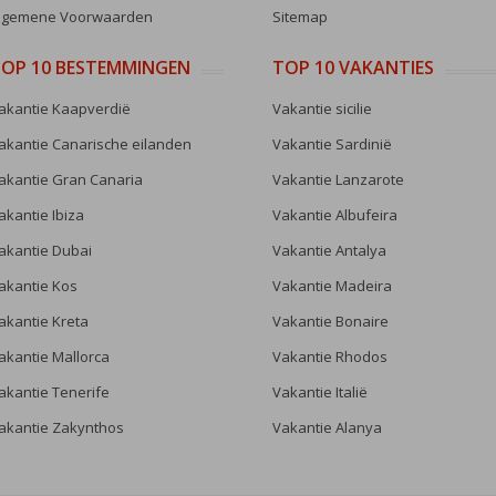
lgemene Voorwaarden
Sitemap
OP 10 BESTEMMINGEN
TOP 10 VAKANTIES
akantie Kaapverdië
Vakantie sicilie
akantie Canarische eilanden
Vakantie Sardinië
akantie Gran Canaria
Vakantie Lanzarote
akantie Ibiza
Vakantie Albufeira
akantie Dubai
Vakantie Antalya
akantie Kos
Vakantie Madeira
akantie Kreta
Vakantie Bonaire
akantie Mallorca
Vakantie Rhodos
akantie Tenerife
Vakantie Italië
akantie Zakynthos
Vakantie Alanya