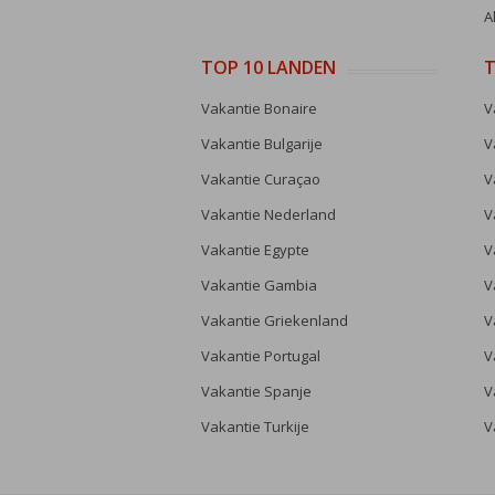
A
TOP 10 LANDEN
T
Vakantie Bonaire
V
Vakantie Bulgarije
V
Vakantie Curaçao
V
Vakantie Nederland
V
Vakantie Egypte
V
Vakantie Gambia
V
Vakantie Griekenland
V
Vakantie Portugal
V
Vakantie Spanje
V
Vakantie Turkije
V