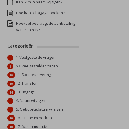
Kan ik mijn naam wijzigen?
Hoe kan ik bagage boeken?
Hoeveel bedraagt de aanbetaling
van mijn reis?
Categorieën
> Veelgestelde vragen
5
>> Veelgestelde vragen
5
1. Stoelreservering
10
2. Transfer
10
3. Bagage
14
4. Naam wijzigen
5
5. Geboortedatum wijzigen
4
6. Online inchecken
10
7. Accommodatie
10