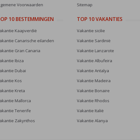
lgemene Voorwaarden
Sitemap
OP 10 BESTEMMINGEN
TOP 10 VAKANTIES
akantie Kaapverdië
Vakantie sicilie
akantie Canarische eilanden
Vakantie Sardinië
akantie Gran Canaria
Vakantie Lanzarote
akantie Ibiza
Vakantie Albufeira
akantie Dubai
Vakantie Antalya
akantie Kos
Vakantie Madeira
akantie Kreta
Vakantie Bonaire
akantie Mallorca
Vakantie Rhodos
akantie Tenerife
Vakantie Italië
akantie Zakynthos
Vakantie Alanya