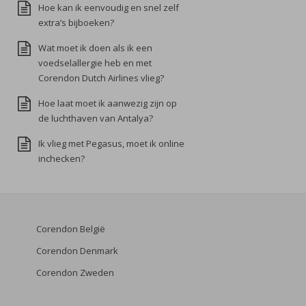
Hoe kan ik eenvoudig en snel zelf
extra’s bijboeken?
Wat moet ik doen als ik een
voedselallergie heb en met
Corendon Dutch Airlines vlieg?
Hoe laat moet ik aanwezig zijn op
de luchthaven van Antalya?
Ik vlieg met Pegasus, moet ik online
inchecken?
Corendon België
Corendon Denmark
Corendon Zweden