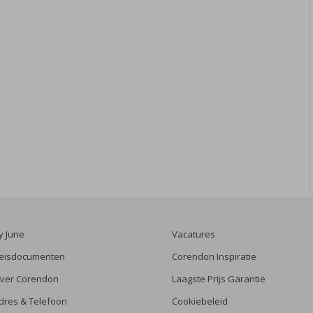
y June
Vacatures
eisdocumenten
Corendon Inspiratie
ver Corendon
Laagste Prijs Garantie
dres & Telefoon
Cookiebeleid