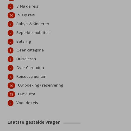
8. Na de reis
7
9. Op reis
10
Baby's & Kinderen
9
Beperkte mobiliteit
7
Betaling
7
Geen categorie
3
Huisdieren
8
Over Corendon
7
Reisdocumenten
4
Uw boeking / reservering
10
Uw vlucht
18
Voor de reis
8
Laatste gestelde vragen