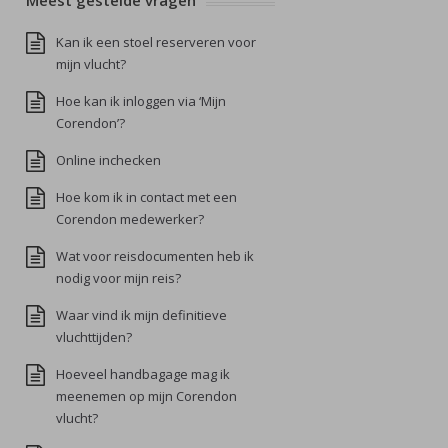
Meest gestelde vragen
Kan ik een stoel reserveren voor
mijn vlucht?
Hoe kan ik inloggen via ‘Mijn
Corendon’?
Online inchecken
Hoe kom ik in contact met een
Corendon medewerker?
Wat voor reisdocumenten heb ik
nodig voor mijn reis?
Waar vind ik mijn definitieve
vluchttijden?
Hoeveel handbagage mag ik
meenemen op mijn Corendon
vlucht?