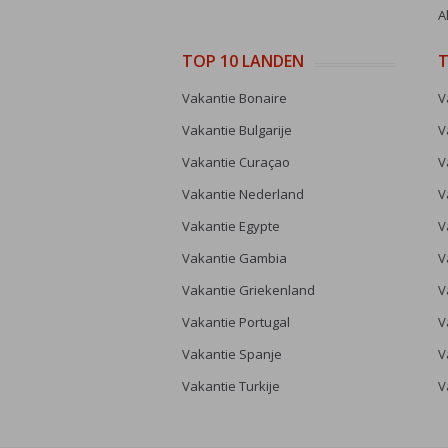
A
TOP 10 LANDEN
T
Vakantie Bonaire
V
Vakantie Bulgarije
V
Vakantie Curaçao
V
Vakantie Nederland
V
Vakantie Egypte
V
Vakantie Gambia
V
Vakantie Griekenland
V
Vakantie Portugal
V
Vakantie Spanje
V
Vakantie Turkije
V