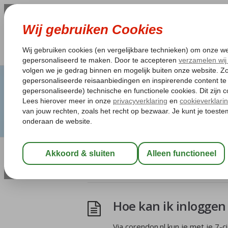
Artikelen Tagged:mi
Hoe kan ik inloggen 
Via corendon.nl kun je met je 7