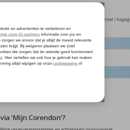
Klantenservice
Mijn Corendon
Stoel / baga
jn reservering
via ‘Mijn Corendon’?
-cijferig reserveringsnummer en achternaam (voorvoegsel