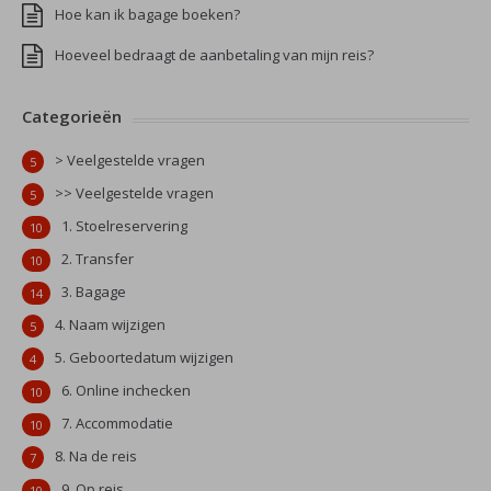
Hoe kan ik bagage boeken?
Hoeveel bedraagt de aanbetaling van mijn reis?
Categorieën
> Veelgestelde vragen
5
>> Veelgestelde vragen
5
1. Stoelreservering
10
2. Transfer
10
3. Bagage
14
4. Naam wijzigen
5
5. Geboortedatum wijzigen
4
6. Online inchecken
10
7. Accommodatie
10
8. Na de reis
7
9. Op reis
10