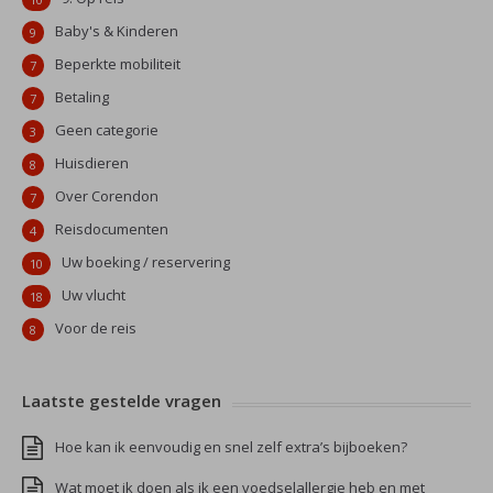
Baby's & Kinderen
9
Beperkte mobiliteit
7
Betaling
7
Geen categorie
3
Huisdieren
8
Over Corendon
7
Reisdocumenten
4
Uw boeking / reservering
10
Uw vlucht
18
Voor de reis
8
Laatste gestelde vragen
Hoe kan ik eenvoudig en snel zelf extra’s bijboeken?
Wat moet ik doen als ik een voedselallergie heb en met