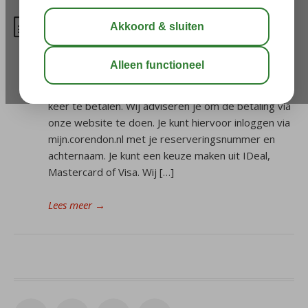
Wanneer moet ik een last-
minute boeking betalen?
Als je binnen zes weken voor vertrek (last minute)
een reis boekt, moet je het gehele bedrag in één
keer te betalen. Wij adviseren je om de betaling via
onze website te doen. Je kunt hiervoor inloggen via
mijn.corendon.nl met je reserveringsnummer en
achternaam. Je kunt een keuze maken uit IDeal,
Mastercard of Visa. Wij […]
Lees meer
→