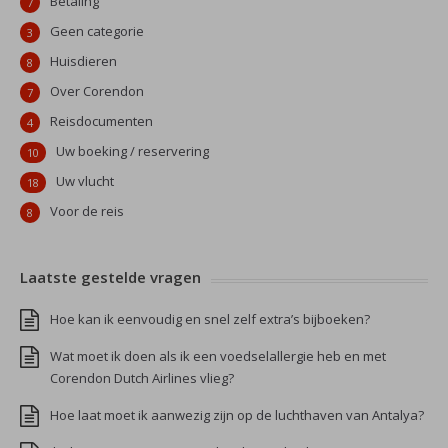
Betaling
7
Geen categorie
3
Huisdieren
8
Over Corendon
7
Reisdocumenten
4
Uw boeking / reservering
10
Uw vlucht
18
Voor de reis
8
Laatste gestelde vragen
Hoe kan ik eenvoudig en snel zelf extra’s bijboeken?
Wat moet ik doen als ik een voedselallergie heb en met
Corendon Dutch Airlines vlieg?
Hoe laat moet ik aanwezig zijn op de luchthaven van Antalya?