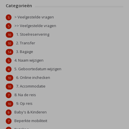
Categorieën
> Veelgestelde vragen
5
>> Veelgestelde vragen
5
1. Stoelreservering
10
2. Transfer
10
3. Bagage
14
4. Naam wijzigen
5
5. Geboortedatum wijzigen
4
6. Online inchecken
10
7. Accommodatie
10
8. Na de reis
7
9. Op reis
10
Baby's & Kinderen
9
Beperkte mobiliteit
7