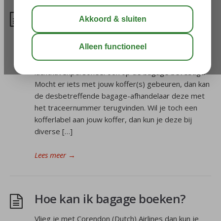
Ontvang ik een kofferlabel?
Kofferlabels zijn niet meer nodig omdat je tijdens
het inchecken een traceernummer in je
reisdocument ontvangt, dat het
luchthavenpersoneel ook op de bagage bevestigt.
Mocht er iets met jouw koffer(s) gebeuren, dan kan
de desbetreffende bagage-afhandelaar deze met
het traceernummer terugvinden. Wil je toch een
kofferlabel aan jouw koffer, dan kun je deze bij
diverse […]
Lees meer
→
Hoe kan ik bagage boeken?
Vlieg je met Corendon (Dutch) Airlines dan kun je