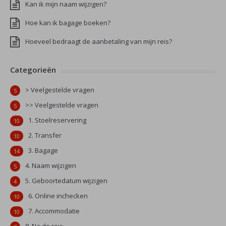
Kan ik mijn naam wijzigen?
Hoe kan ik bagage boeken?
Hoeveel bedraagt de aanbetaling van mijn reis?
Categorieën
> Veelgestelde vragen
5
>> Veelgestelde vragen
5
1. Stoelreservering
10
2. Transfer
10
3. Bagage
14
4. Naam wijzigen
5
5. Geboortedatum wijzigen
4
6. Online inchecken
10
7. Accommodatie
10