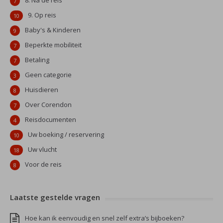
8. Na de reis
7
9. Op reis
10
Baby's & Kinderen
9
Beperkte mobiliteit
7
Betaling
7
Geen categorie
3
Huisdieren
8
Over Corendon
7
Reisdocumenten
4
Uw boeking / reservering
10
Uw vlucht
18
Voor de reis
8
Laatste gestelde vragen
Hoe kan ik eenvoudig en snel zelf extra’s bijboeken?