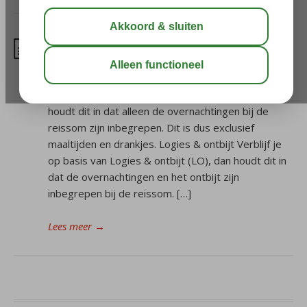
Op basis van wat voor
verzorging is mijn verblijf?
Logies Verblijf je op basis van Logies (LG), dan
houdt dit in dat alleen de overnachtingen bij de
reissom zijn inbegrepen. Dit is dus exclusief
maaltijden en drankjes. Logies & ontbijt Verblijf je
op basis van Logies & ontbijt (LO), dan houdt dit in
dat de overnachtingen en het ontbijt zijn
inbegrepen bij de reissom. […]
Lees meer
→