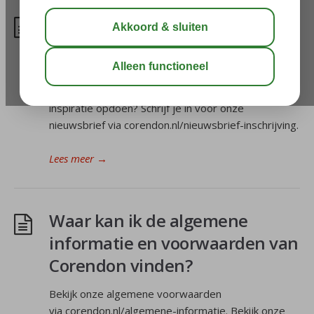
Hoe kan ik me inschrijven voor
de nieuwsbrief?
Wil je op de hoogte blijven van het laatste nieuws,
exclusieve aanbiedingen ontvangen en vakantie
inspiratie opdoen? Schrijf je in voor onze
nieuwsbrief via corendon.nl/nieuwsbrief-inschrijving.
Lees meer
→
Waar kan ik de algemene
informatie en voorwaarden van
Corendon vinden?
Bekijk onze algemene voorwaarden
via corendon.nl/algemene-informatie. Bekijk onze