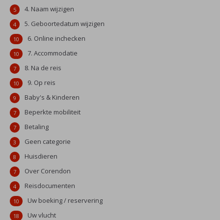
4. Naam wijzigen
5
5. Geboortedatum wijzigen
4
6. Online inchecken
10
7. Accommodatie
10
8. Na de reis
7
9. Op reis
10
Baby's & Kinderen
9
Beperkte mobiliteit
7
Betaling
7
Geen categorie
3
Huisdieren
8
Over Corendon
7
Reisdocumenten
4
Uw boeking / reservering
10
Uw vlucht
18