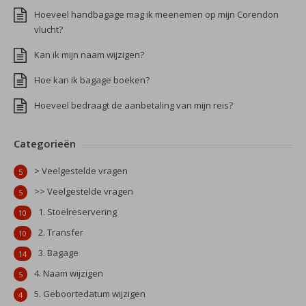
Hoeveel handbagage mag ik meenemen op mijn Corendon
vlucht?
Kan ik mijn naam wijzigen?
Hoe kan ik bagage boeken?
Hoeveel bedraagt de aanbetaling van mijn reis?
Categorieën
> Veelgestelde vragen
5
>> Veelgestelde vragen
5
1. Stoelreservering
10
2. Transfer
10
3. Bagage
14
4. Naam wijzigen
5
5. Geboortedatum wijzigen
4