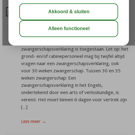
Tot wanneer mag ik vliegen
tijdens mijn zwangerschap
met/zonder doktersverklaring?
Tot 30 weken zwangerschap: Reizen zonder
zwangerschapsverklaring is toegestaan. Let op: het
grond- en/of cabinepersoneel mag bij twijfel altijd
vragen naar een zwangerschapsverklaring, ook
voor 30 weken zwangerschap. Tussen 30 en 35
weken zwangerschap: Een
zwangerschapsverklaring in het Engels,
ondertekend door een arts of verloskundige, is
vereist. Het moet binnen 6 dagen voor vertrek zijn
[…]
Lees meer
→