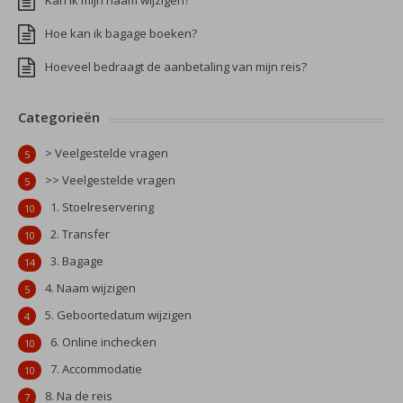
Kan ik mijn naam wijzigen?
Hoe kan ik bagage boeken?
Hoeveel bedraagt de aanbetaling van mijn reis?
Categorieën
> Veelgestelde vragen
5
>> Veelgestelde vragen
5
1. Stoelreservering
10
2. Transfer
10
3. Bagage
14
4. Naam wijzigen
5
5. Geboortedatum wijzigen
4
6. Online inchecken
10
7. Accommodatie
10
8. Na de reis
7