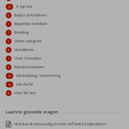
9. Op reis
10
Baby's & Kinderen
9
Beperkte mobiliteit
7
Betaling
7
Geen categorie
3
Huisdieren
8
Over Corendon
7
Reisdocumenten
4
Uw boeking / reservering
10
Uw vlucht
18
Voor de reis
8
Laatste gestelde vragen
Hoe kan ik eenvoudig en snel zelf extra’s bijboeken?