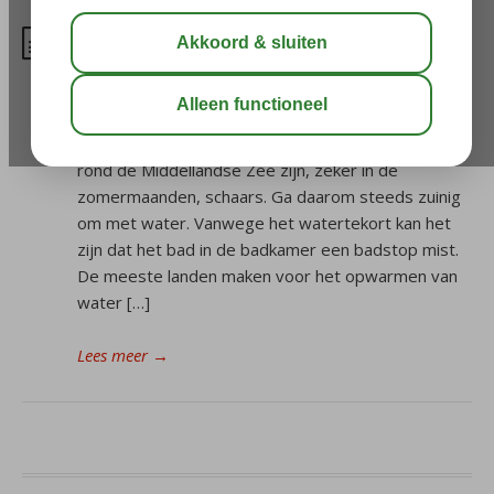
Hoe zijn de faciliteiten bij mijn
accommodatie geregeld?
De water- en elektriciteit voorziening in mijn
accommodatie: Water en elektriciteit in de landen
rond de Middellandse Zee zijn, zeker in de
zomermaanden, schaars. Ga daarom steeds zuinig
om met water. Vanwege het watertekort kan het
zijn dat het bad in de badkamer een badstop mist.
De meeste landen maken voor het opwarmen van
water […]
Lees meer
→