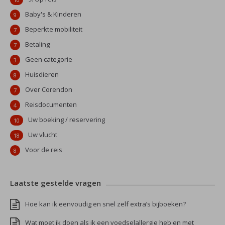
Baby's & Kinderen
9
Beperkte mobiliteit
7
Betaling
7
Geen categorie
3
Huisdieren
8
Over Corendon
7
Reisdocumenten
4
Uw boeking / reservering
10
Uw vlucht
18
Voor de reis
8
Laatste gestelde vragen
Hoe kan ik eenvoudig en snel zelf extra’s bijboeken?
Wat moet ik doen als ik een voedselallergie heb en met