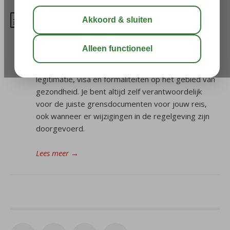
Wat voor reisdocumenten heb
ik nodig voor mijn reis?
Bezit je de Nederlandse of Belgische
nationaliteit? Klik dan hier voor alle informatie over
legitimatie, visa en formaliteiten op het gebied van
gezondheid. Je bent altijd zelf verantwoordelijk
voor de juiste grensdocumenten voor jouw reis,
ook wanneer er wijzigingen in de regelgeving zijn
doorgevoerd.
Lees meer
→