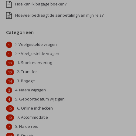
Hoe kan ik bagage boeken?
Hoeveel bedraagt de aanbetaling van mijn reis?
Categorieën
> Veelgestelde vragen
5
>> Veelgestelde vragen
5
1. Stoelreservering
10
2. Transfer
10
3. Bagage
14
4. Naam wijzigen
5
5. Geboortedatum wijzigen
4
6. Online inchecken
10
7. Accommodatie
10
8. Na de reis
7
9. Op reis
10