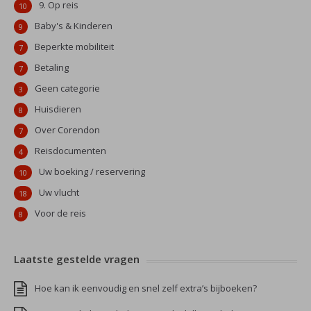
9. Op reis
10
Baby's & Kinderen
9
Beperkte mobiliteit
7
Betaling
7
Geen categorie
3
Huisdieren
8
Over Corendon
7
Reisdocumenten
4
Uw boeking / reservering
10
Uw vlucht
18
Voor de reis
8
Laatste gestelde vragen
Hoe kan ik eenvoudig en snel zelf extra’s bijboeken?