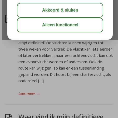
Kunnen mijn vliegtijden
wijzigen?
De gepubliceerde vluchttijden- en routes zijn niet
altijd definitief. De vluchten kunnen wijzigen tot
twee weken voor vertrek. De vlucht kan iets eerder
of later vertrekken, maar een ochtendvlucht kan ook
een avondvlucht worden of andersom. Ook de
route kan wijzigen, zo kan er een tussenlanding
gepland worden. Dit hoort bij een chartervlucht, als
onderdeel […]
Lees meer
→
Waar vind ik mijn definitieve