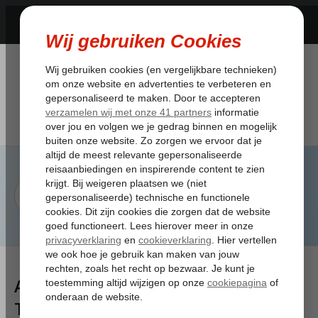
Artikelen
Tagged:chartermaatschappij