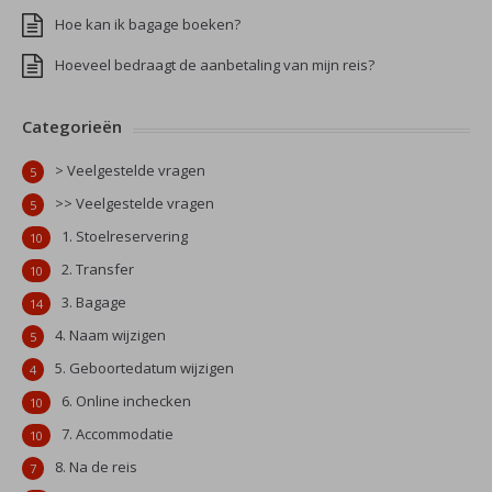
Hoe kan ik bagage boeken?
Hoeveel bedraagt de aanbetaling van mijn reis?
Categorieën
> Veelgestelde vragen
5
>> Veelgestelde vragen
5
1. Stoelreservering
10
2. Transfer
10
3. Bagage
14
4. Naam wijzigen
5
5. Geboortedatum wijzigen
4
6. Online inchecken
10
7. Accommodatie
10
8. Na de reis
7