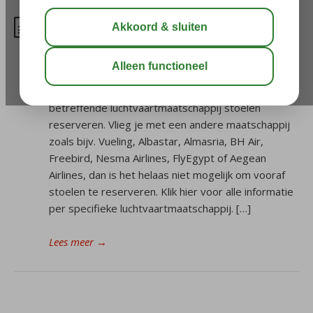
Kan ik een stoel reserveren
voor mijn vlucht?
Vlieg je met Corendon, Transavia, KLM, Brussels
Airlines of Turkish Airlines, dan kun je vooraf bij de
betreffende luchtvaartmaatschappij stoelen
reserveren. Vlieg je met een andere maatschappij
zoals bijv. Vueling, Albastar, Almasria, BH Air,
Freebird, Nesma Airlines, FlyEgypt of Aegean
Airlines, dan is het helaas niet mogelijk om vooraf
stoelen te reserveren. Klik hier voor alle informatie
per specifieke luchtvaartmaatschappij. […]
Lees meer
→