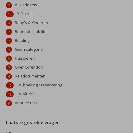
8. Na de reis
7
9. Op reis
10
Baby's & Kinderen
9
Beperkte mobiliteit
7
Betaling
7
Geen categorie
3
Huisdieren
8
Over Corendon
7
Reisdocumenten
4
Uw boeking / reservering
10
Uw vlucht
18
Voor de reis
8
Laatste gestelde vragen