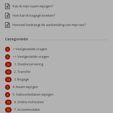
Kan ik mijn naam wijzigen?
Hoe kan ik bagage boeken?
Hoeveel bedraagt de aanbetaling van mijn reis?
Categorieën
> Veelgestelde vragen
5
>> Veelgestelde vragen
5
1. Stoelreservering
10
2. Transfer
10
3. Bagage
14
4. Naam wijzigen
5
5. Geboortedatum wijzigen
4
6. Online inchecken
10
7. Accommodatie
10