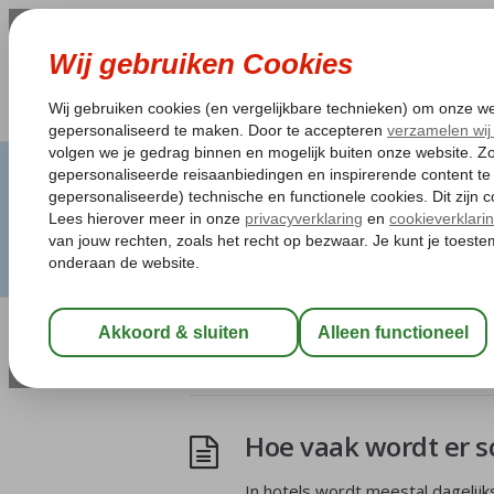
Artikelen Tagged:b
Hoe vaak wordt er 
In hotels wordt meestal dagelijk