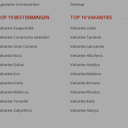
lgemene Voorwaarden
Sitemap
OP 10 BESTEMMINGEN
TOP 10 VAKANTIES
akantie Kaapverdië
Vakantie sicilie
akantie Canarische eilanden
Vakantie Sardinië
akantie Gran Canaria
Vakantie Lanzarote
akantie Ibiza
Vakantie Albufeira
akantie Dubai
Vakantie Antalya
akantie Kos
Vakantie Madeira
akantie Kreta
Vakantie Bonaire
akantie Mallorca
Vakantie Rhodos
akantie Tenerife
Vakantie Italië
akantie Zakynthos
Vakantie Alanya