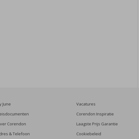
y June
Vacatures
eisdocumenten
Corendon Inspiratie
ver Corendon
Laagste Prijs Garantie
dres & Telefoon
Cookiebeleid