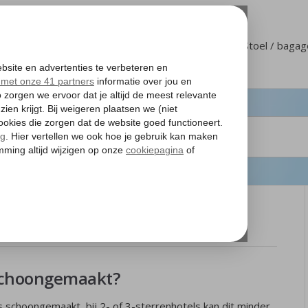
Klantenservice
Mijn Corendon
Stoel / baga
eddengoed
schoongemaakt?
s schoongemaakt, bij 2- of 3-sterrenhotels kan dit minder