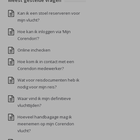
Meest gestelde vragen
Kan ik een stoel reserveren voor
mijn vlucht?
Hoe kan ik inloggen via ‘Mijn
Corendon’?
Online inchecken
Hoe kom ik in contact met een
Corendon medewerker?
Wat voor reisdocumenten heb ik
nodig voor mijn reis?
Waar vind ik mijn definitieve
vluchttijden?
Hoeveel handbagage mag ik
meenemen op mijn Corendon
vlucht?