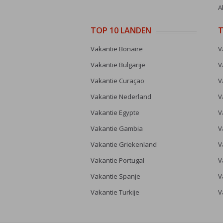
A
TOP 10 LANDEN
T
Vakantie Bonaire
V
Vakantie Bulgarije
V
Vakantie Curaçao
V
Vakantie Nederland
V
Vakantie Egypte
V
Vakantie Gambia
V
Vakantie Griekenland
V
Vakantie Portugal
V
Vakantie Spanje
V
Vakantie Turkije
V