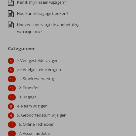
Kan ik mijn naam wijzigen?
Hoe kan ik bagage boeken?
Hoeveel bedraagt de aanbetaling
van mijn reis?
Categorieën
> Veelgestelde vragen
5
>> Veelgestelde vragen
5
1. Stoelreservering
10
2. Transfer
10
3. Bagage
14
4. Naam wijzigen
5
5. Geboortedatum wijzigen
4
6. Online inchecken
10
7. Accommodatie
10