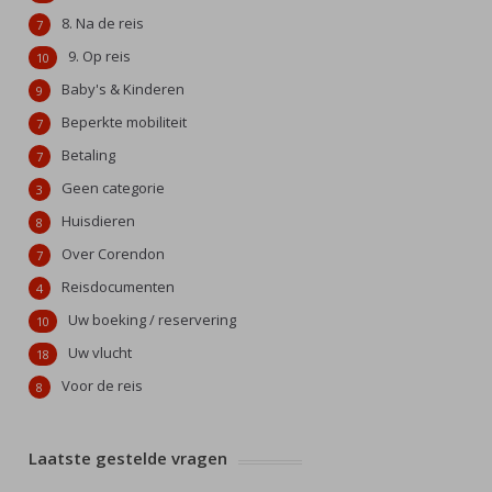
8. Na de reis
7
9. Op reis
10
Baby's & Kinderen
9
Beperkte mobiliteit
7
Betaling
7
Geen categorie
3
Huisdieren
8
Over Corendon
7
Reisdocumenten
4
Uw boeking / reservering
10
Uw vlucht
18
Voor de reis
8
Laatste gestelde vragen