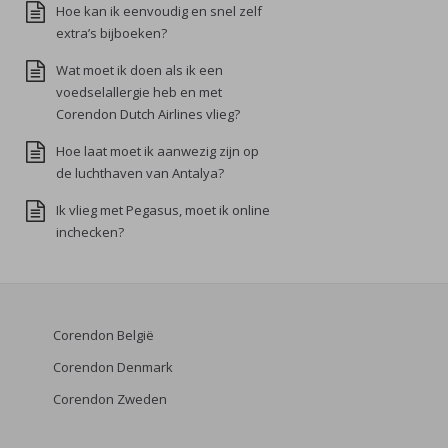
Hoe kan ik eenvoudig en snel zelf
extra’s bijboeken?
Wat moet ik doen als ik een
voedselallergie heb en met
Corendon Dutch Airlines vlieg?
Hoe laat moet ik aanwezig zijn op
de luchthaven van Antalya?
Ik vlieg met Pegasus, moet ik online
inchecken?
Corendon België
Corendon Denmark
Corendon Zweden