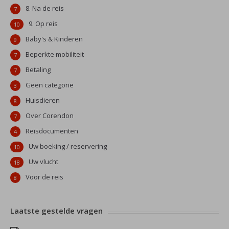
8. Na de reis
7
9. Op reis
10
Baby's & Kinderen
9
Beperkte mobiliteit
7
Betaling
7
Geen categorie
3
Huisdieren
8
Over Corendon
7
Reisdocumenten
4
Uw boeking / reservering
10
Uw vlucht
18
Voor de reis
8
Laatste gestelde vragen