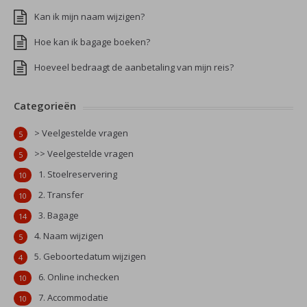
Kan ik mijn naam wijzigen?
Hoe kan ik bagage boeken?
Hoeveel bedraagt de aanbetaling van mijn reis?
Categorieën
> Veelgestelde vragen
5
>> Veelgestelde vragen
5
1. Stoelreservering
10
2. Transfer
10
3. Bagage
14
4. Naam wijzigen
5
5. Geboortedatum wijzigen
4
6. Online inchecken
10
7. Accommodatie
10