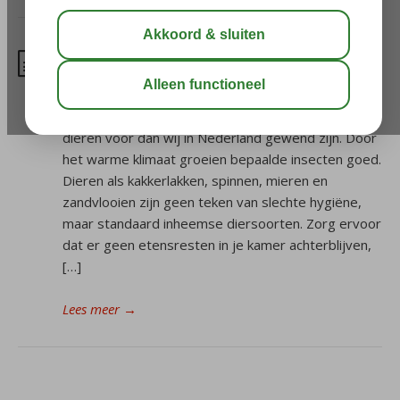
Waar kan ik overlast melden?
Ongedierte In Afrikaanse, Aziatische, Caribische en
mediterrane landen komen andere insecten en
dieren voor dan wij in Nederland gewend zijn. Door
het warme klimaat groeien bepaalde insecten goed.
Dieren als kakkerlakken, spinnen, mieren en
zandvlooien zijn geen teken van slechte hygiëne,
maar standaard inheemse diersoorten. Zorg ervoor
dat er geen etensresten in je kamer achterblijven,
[…]
Lees meer
→