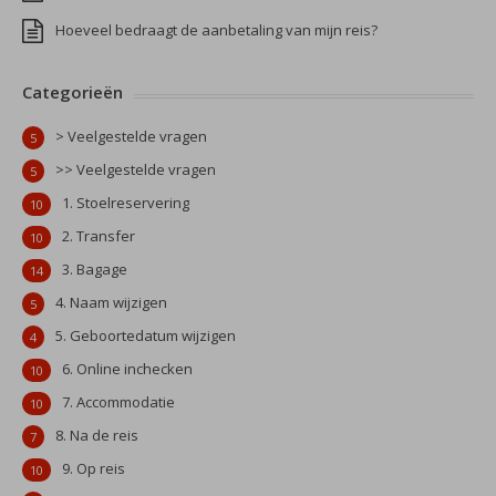
Hoeveel bedraagt de aanbetaling van mijn reis?
Categorieën
> Veelgestelde vragen
5
>> Veelgestelde vragen
5
1. Stoelreservering
10
2. Transfer
10
3. Bagage
14
4. Naam wijzigen
5
5. Geboortedatum wijzigen
4
6. Online inchecken
10
7. Accommodatie
10
8. Na de reis
7
9. Op reis
10