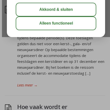
Welke toeslagen/kortingen zijn
er mogelijks van toepassing?
Kerst- en/of Nieuwjaarstoeslag: De kerst- en/of
nieuwjaarstoeslag is van toepassing op het verblijf
tijdens bepaalde periode(s). Deze toeslagen
gelden dus niet voor een kerst-, gala- en/of
nieuwjaarsdiner Op bepaalde bestemmingen
organiseert de accommodatie tijdens de
feestdagen een kerstdiner en op 31 december een
nieuwjaarsdiner. Bij het boeken is de reissom
inclusief de kerst- en nieuwjaarstoeslag […]
Lees meer
→
Hoe vaak wordt er