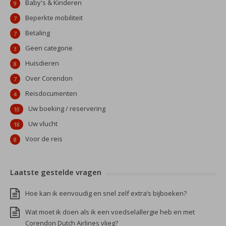
Baby's & Kinderen
9
Beperkte mobiliteit
7
Betaling
7
Geen categorie
3
Huisdieren
8
Over Corendon
7
Reisdocumenten
4
Uw boeking / reservering
10
Uw vlucht
18
Voor de reis
8
Laatste gestelde vragen
Hoe kan ik eenvoudig en snel zelf extra’s bijboeken?
Wat moet ik doen als ik een voedselallergie heb en met
Corendon Dutch Airlines vlieg?