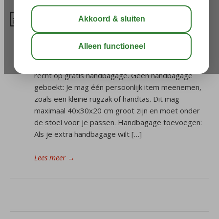
Hoeveel handbagage mag ik
meenemen bij Transavia?
Sinds 3 november zijn de handbagage-regels bij
Transavia veranderd. Je hebt niet meer automatisch
recht op gratis handbagage. Geen handbagage
geboekt: Je mag één persoonlijk item meenemen,
zoals een kleine rugzak of handtas. Dit mag
maximaal 40x30x20 cm groot zijn en moet onder
de stoel voor je passen. Handbagage toevoegen:
Als je extra handbagage wilt […]
Lees meer
→