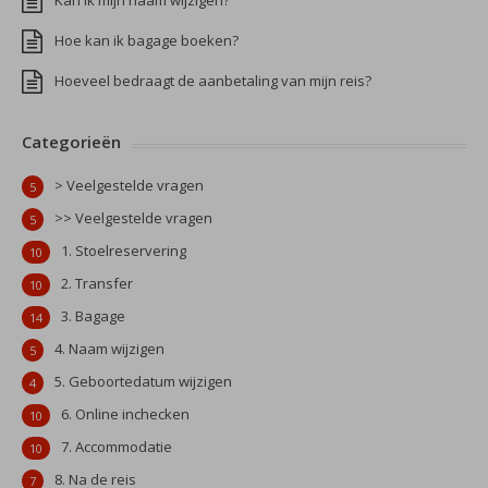
Kan ik mijn naam wijzigen?
Hoe kan ik bagage boeken?
Hoeveel bedraagt de aanbetaling van mijn reis?
Categorieën
> Veelgestelde vragen
5
>> Veelgestelde vragen
5
1. Stoelreservering
10
2. Transfer
10
3. Bagage
14
4. Naam wijzigen
5
5. Geboortedatum wijzigen
4
6. Online inchecken
10
7. Accommodatie
10
8. Na de reis
7