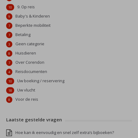
9. Op reis
10
Baby's & Kinderen
9
Beperkte mobiliteit
7
Betaling
7
Geen categorie
3
Huisdieren
8
Over Corendon
7
Reisdocumenten
4
Uw boeking / reservering
10
Uw vlucht
18
Voor de reis
8
Laatste gestelde vragen
Hoe kan ik eenvoudig en snel zelf extra’s bijboeken?