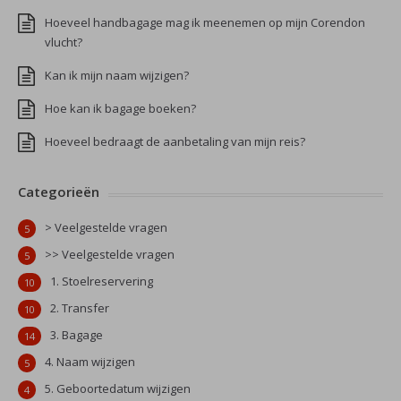
Hoeveel handbagage mag ik meenemen op mijn Corendon
vlucht?
Kan ik mijn naam wijzigen?
Hoe kan ik bagage boeken?
Hoeveel bedraagt de aanbetaling van mijn reis?
Categorieën
> Veelgestelde vragen
5
>> Veelgestelde vragen
5
1. Stoelreservering
10
2. Transfer
10
3. Bagage
14
4. Naam wijzigen
5
5. Geboortedatum wijzigen
4