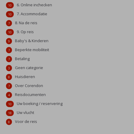
6. Online inchecken
10
7. Accommodatie
10
8. Na de reis
7
9. Op reis
10
Baby's & Kinderen
9
Beperkte mobiliteit
7
Betaling
7
Geen categorie
3
Huisdieren
8
Over Corendon
7
Reisdocumenten
4
Uw boeking / reservering
10
Uw vlucht
18
Voor de reis
8