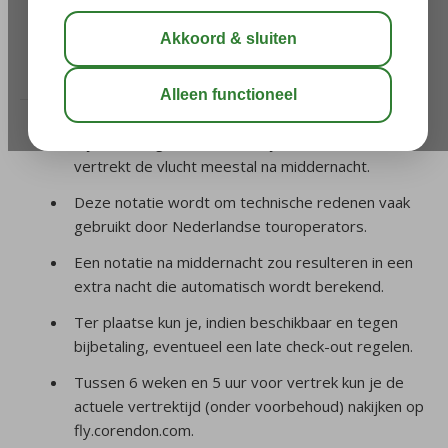
klopt dit?
/
Uw vlucht
/
Er staat 23.59 uur als vertrektijd op
mijn ticket, klopt dit?
Bij een vastgestelde vluchttijd van 23:59 uur
vertrekt de vlucht meestal na middernacht.
Deze notatie wordt om technische redenen vaak
gebruikt door Nederlandse touroperators.
Een notatie na middernacht zou resulteren in een
extra nacht die automatisch wordt berekend.
Ter plaatse kun je, indien beschikbaar en tegen
bijbetaling, eventueel een late check-out regelen.
Tussen 6 weken en 5 uur voor vertrek kun je de
actuele vertrektijd (onder voorbehoud) nakijken op
fly.corendon.com.