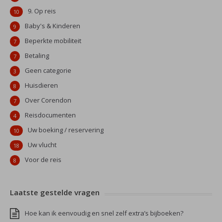
9. Op reis
10
Baby's & Kinderen
9
Beperkte mobiliteit
7
Betaling
7
Geen categorie
3
Huisdieren
8
Over Corendon
7
Reisdocumenten
4
Uw boeking / reservering
10
Uw vlucht
18
Voor de reis
8
Laatste gestelde vragen
Hoe kan ik eenvoudig en snel zelf extra’s bijboeken?