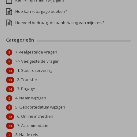
Kan ik mijn naam wijzigen?
Hoe kan ik bagage boeken?
Hoeveel bedraagt de aanbetaling van mijn reis?
Categorieën
> Veelgestelde vragen
5
>> Veelgestelde vragen
5
1. Stoelreservering
10
2. Transfer
10
3. Bagage
14
4. Naam wijzigen
5
5. Geboortedatum wijzigen
4
6. Online inchecken
10
7. Accommodatie
10
8. Na de reis
7