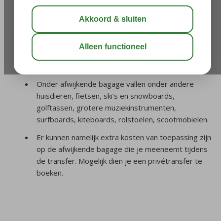
/
2. Transfer
/
Kan mijn afwijkende bagage mee
met de transfer?
Meld tijdens of na het maken van je boeking altijd
jouw afwijkende bagage bij ons aan.
Onder afwijkende bagage vallen onder andere
huisdieren, fietsen, ski’s en snowboards,
golftassen, grotere muziekinstrumenten,
surfboards, kiteboards, rolstoelen, scootmobielen.
Er kunnen namelijk extra kosten van toepassing zijn
op de afwijkende bagage die je meeneemt tijdens
de transfer. Mogelijk dien je een privétransfer te
boeken.