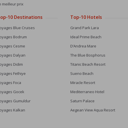
e meilleur prix
op-10 Destinations
Top-10 Hotels
oyages Blue Cruises
Grand Park Lara
oyages Bodrum
Ideal Prime Beach
oyages Cesme
D’Andrea Mare
oyages Dalyan
The Blue Bosphorus
oyages Didim
Titanic Beach Resort
oyages Fethiye
Sueno Beach
oyages Foca
Miracle Resort
oyages Gocek
Mediterraneo Hotel
oyages Gumuldur
Saturn Palace
oyages Kalkan
Aegean View Aqua Resort