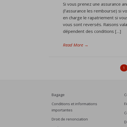
Si vous prenez une assurance an
(l’assurance les rembourse) si v
en charge le rapatriement si vo
vous sont reversés. Raisons vala
dépendent des conditions […]
Read More
→
1
Bagage
C
Conditions et informations
F
importantes
C
Droit de renonciation
D