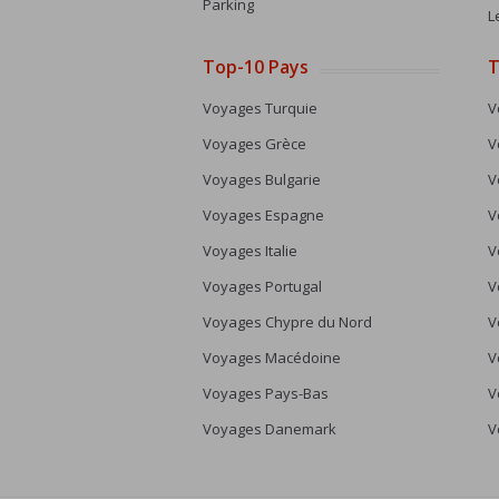
Parking
L
Top-10 Pays
T
Voyages Turquie
V
Voyages Grèce
V
Voyages Bulgarie
V
Voyages Espagne
V
Voyages Italie
V
Voyages Portugal
V
Voyages Chypre du Nord
V
Voyages Macédoine
V
Voyages Pays-Bas
V
Voyages Danemark
V