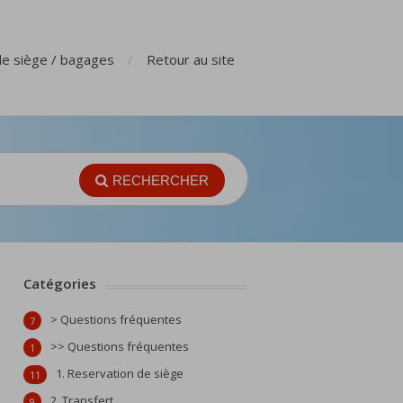
de siège / bagages
Retour au site
RECHERCHER
Catégories
> Questions fréquentes
7
>> Questions fréquentes
1
1. Reservation de siège
11
2. Transfert
9