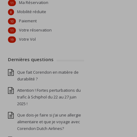
Ma Réservation
11
Mobilité réduite
8
Paiement
10
Votre réservation
11
Votre Vol
19
Dernières questions
Que fait Corendon en matière de
durabilité ?
Attention ! Fortes perturbations du
trafic à Schiphol du 22 au 27 juin
2025 !
Que dois-je faire si j’ai une allergie
alimentaire et que je voyage avec
Corendon Dutch Airlines?