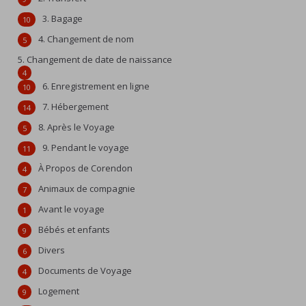
3. Bagage
10
4. Changement de nom
5
5. Changement de date de naissance
4
6. Enregistrement en ligne
10
7. Hébergement
14
8. Après le Voyage
5
9. Pendant le voyage
11
À Propos de Corendon
4
Animaux de compagnie
7
Avant le voyage
1
Bébés et enfants
9
Divers
6
Documents de Voyage
4
Logement
9