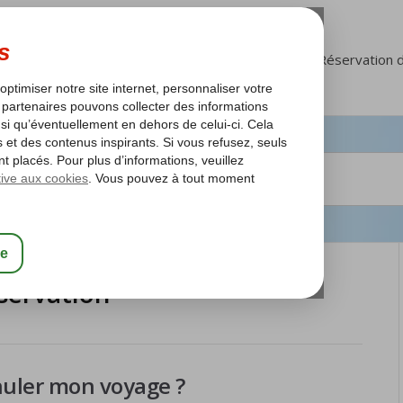
FAQ
Mon Corendon
Réservation 
servation
nuler mon voyage ?