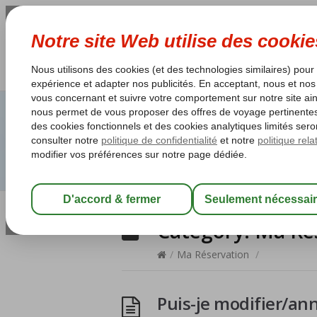
Category:
Ma Ré
/
Ma Réservation
/
Puis-je modifier/an