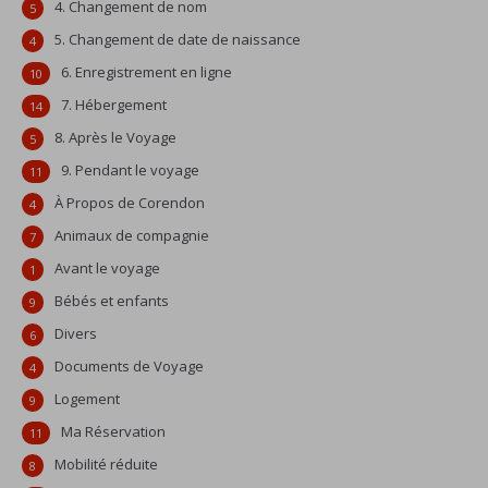
4. Changement de nom
5
5. Changement de date de naissance
4
6. Enregistrement en ligne
10
7. Hébergement
14
8. Après le Voyage
5
9. Pendant le voyage
11
À Propos de Corendon
4
Animaux de compagnie
7
Avant le voyage
1
Bébés et enfants
9
Divers
6
Documents de Voyage
4
Logement
9
Ma Réservation
11
Mobilité réduite
8