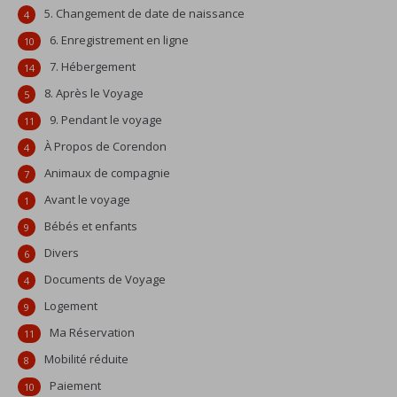
5. Changement de date de naissance
4
6. Enregistrement en ligne
10
7. Hébergement
14
8. Après le Voyage
5
9. Pendant le voyage
11
À Propos de Corendon
4
Animaux de compagnie
7
Avant le voyage
1
Bébés et enfants
9
Divers
6
Documents de Voyage
4
Logement
9
Ma Réservation
11
Mobilité réduite
8
Paiement
10