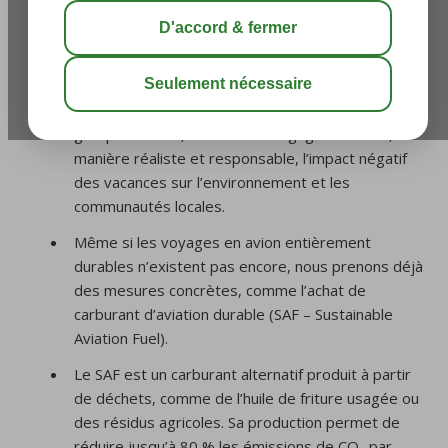
/
À Propos de Corendon
/
Que fait Corendon en
matière de durabilité ?
En tant que tour-opérateur, compagnie aérienne et
groupe hôtelier, Corendon s’engage à réduire, de
manière réaliste et responsable, l’impact négatif
des vacances sur l’environnement et les
communautés locales.
Même si les voyages en avion entièrement
durables n’existent pas encore, nous prenons déjà
des mesures concrètes, comme l’achat de
carburant d’aviation durable (SAF – Sustainable
Aviation Fuel).
Le SAF est un carburant alternatif produit à partir
de déchets, comme de l’huile de friture usagée ou
des résidus agricoles. Sa production permet de
réduire jusqu’à 80 % les émissions de CO₂ par