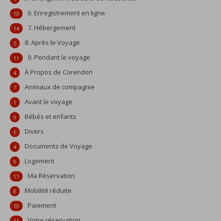
6. Enregistrement en ligne
10
7. Hébergement
14
8. Après le Voyage
5
9. Pendant le voyage
11
À Propos de Corendon
4
Animaux de compagnie
7
Avant le voyage
1
Bébés et enfants
9
Divers
6
Documents de Voyage
4
Logement
9
Ma Réservation
11
Mobilité réduite
8
Paiement
10
Votre réservation
11