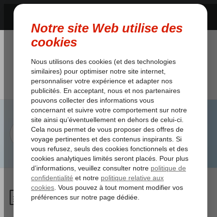
Facture
/
Ma Réservation
/
Facture