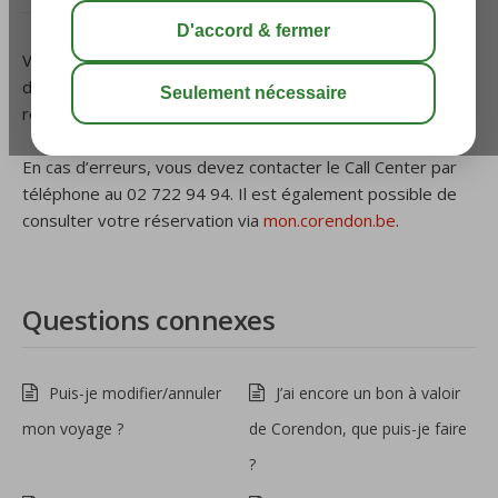
Vous recevez la confirmation/facture par e-mail environ
dans les 8 heures (heures de bureau) suivant votre
réservation. Vous devez vérifier son exactitude.
En cas d’erreurs, vous devez contacter le Call Center par
téléphone au 02 722 94 94. Il est également possible de
consulter votre réservation via
mon.corendon.be
.
Questions connexes
Puis-je modifier/annuler
J’ai encore un bon à valoir
mon voyage ?
de Corendon, que puis-je faire
?