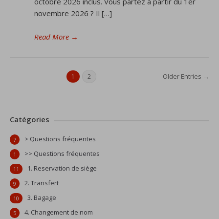
octobre 2026 inclus. Vous partez à partir du 1er
novembre 2026 ? Il […]
Read More
→
Older Entries →
1
2
Catégories
> Questions fréquentes
7
>> Questions fréquentes
1
1. Reservation de siège
11
2. Transfert
9
3. Bagage
10
4. Changement de nom
5