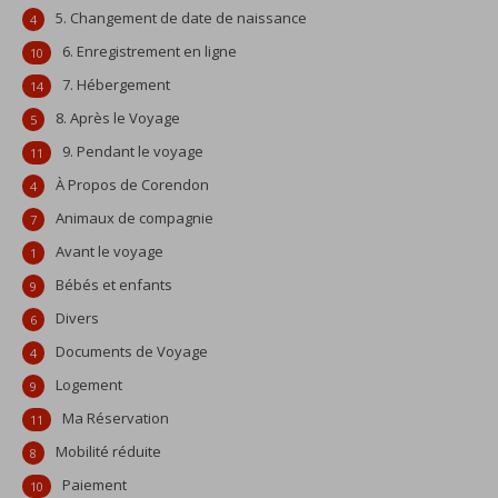
5. Changement de date de naissance
4
6. Enregistrement en ligne
10
7. Hébergement
14
8. Après le Voyage
5
9. Pendant le voyage
11
À Propos de Corendon
4
Animaux de compagnie
7
Avant le voyage
1
Bébés et enfants
9
Divers
6
Documents de Voyage
4
Logement
9
Ma Réservation
11
Mobilité réduite
8
Paiement
10