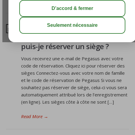
/
1. Reservation de siège
/
Je voyage avec Pegasus,
comment et à partir de quand
puis-je réserver un siège ?
Vous recevrez une e-mail de Pegasus avec votre
code de réservation. Cliquez ici pour réserver des
sièges Connectez-vous avec votre nom de famille
et le code de réservation de Pegasus Si vous ne
souhaitez pas réserver de siège, celui-ci vous sera
automatiquement attribué lors de l’enregistrement
(en ligne). Les sièges côte à côte ne sont […]
Read More
→