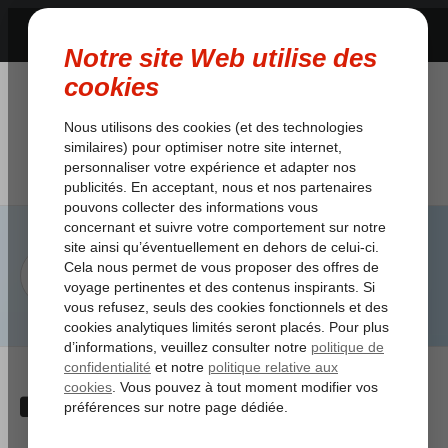
Category:
Logement
/
Logement
/