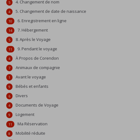
4. Changement de nom
5
5. Changement de date de naissance
4
6. Enregistrement en ligne
10
7. Hébergement
14
8. Après le Voyage
5
9. Pendant le voyage
11
À Propos de Corendon
4
Animaux de compagnie
7
Avant le voyage
1
Bébés et enfants
9
Divers
6
Documents de Voyage
4
Logement
9
Ma Réservation
11
Mobilité réduite
8