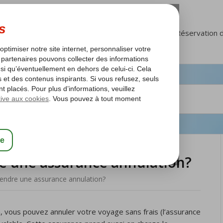
FAQ
Mon Corendon
Réservation 
e une assurance annulation?
endre une assurance annulation?
, vous pouvez annuler votre voyage sans frais (l’assurance