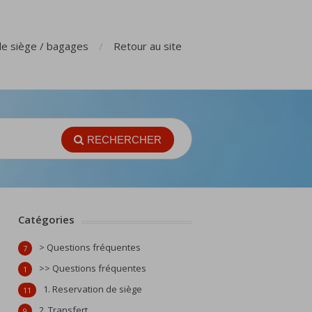
de siège / bagages
Retour au site
RECHERCHER
Catégories
> Questions fréquentes
7
>> Questions fréquentes
1
1. Reservation de siège
11
2. Transfert
9