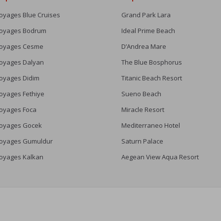
oyages Blue Cruises
Grand Park Lara
oyages Bodrum
Ideal Prime Beach
oyages Cesme
D’Andrea Mare
oyages Dalyan
The Blue Bosphorus
oyages Didim
Titanic Beach Resort
oyages Fethiye
Sueno Beach
oyages Foca
Miracle Resort
oyages Gocek
Mediterraneo Hotel
oyages Gumuldur
Saturn Palace
oyages Kalkan
Aegean View Aqua Resort