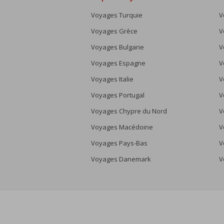
Voyages Turquie
V
Voyages Grèce
V
Voyages Bulgarie
V
Voyages Espagne
V
Voyages Italie
V
Voyages Portugal
V
Voyages Chypre du Nord
V
Voyages Macédoine
V
Voyages Pays-Bas
V
Voyages Danemark
V