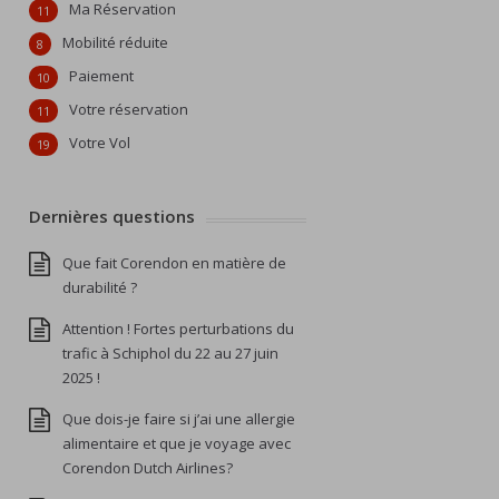
Ma Réservation
11
Mobilité réduite
8
Paiement
10
Votre réservation
11
Votre Vol
19
Dernières questions
Que fait Corendon en matière de
durabilité ?
Attention ! Fortes perturbations du
trafic à Schiphol du 22 au 27 juin
2025 !
Que dois-je faire si j’ai une allergie
alimentaire et que je voyage avec
Corendon Dutch Airlines?