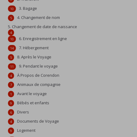
3. Bagage
10
4. Changement de nom
5
5. Changement de date de naissance
4
6. Enregistrement en ligne
10
7. Hébergement
14
8. Après le Voyage
5
9. Pendant le voyage
11
À Propos de Corendon
4
Animaux de compagnie
7
Avant le voyage
1
Bébés et enfants
9
Divers
6
Documents de Voyage
4
Logement
9