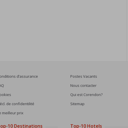
onditions d’assurance
Postes Vacants
AQ
Nous contacter
ookies
Qui est Corendon?
écl. de confidentilité
Sitemap
e meilleur prix
op-10 Destinations
Top-10 Hotels