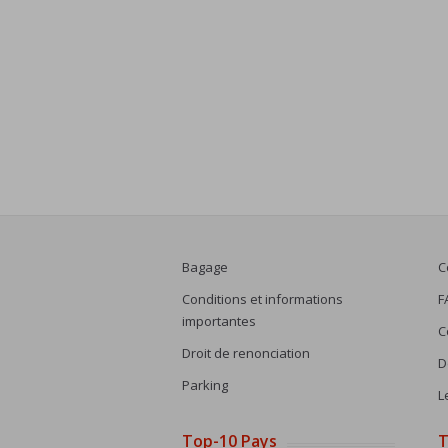
Bagage
C
Conditions et informations
F
importantes
C
Droit de renonciation
D
Parking
L
Top-10 Pays
T