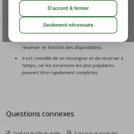
/
9. Pendant le voyage
/
Comment puis-je réserver
des excursions?
Sur place, vous pouvez obtenir des informations
sur les excursions disponibles localement et les
réserver en fonction des disponibilités.
Il est conseillé de se renseigner et de réserver à
temps, car les excursions les plus populaires
peuvent être rapidement complètes.
Questions connexes
Quel est le rôle du guide
À qui puis-je poser des