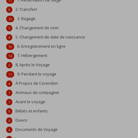
1. Reservation de siège
11
2. Transfert
9
3. Bagage
10
4. Changement de nom
5
5. Changement de date de naissance
4
6. Enregistrement en ligne
10
7. Hébergement
14
8. Après le Voyage
5
9. Pendant le voyage
11
À Propos de Corendon
4
Animaux de compagnie
7
Avant le voyage
1
Bébés et enfants
9
Divers
6
Documents de Voyage
4