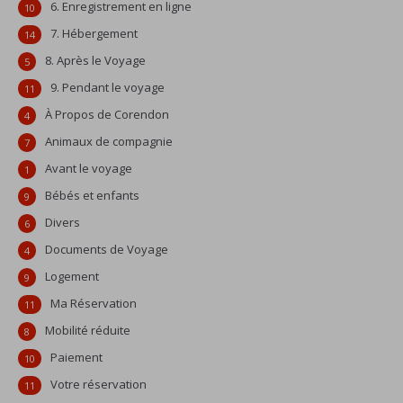
6. Enregistrement en ligne
10
7. Hébergement
14
8. Après le Voyage
5
9. Pendant le voyage
11
À Propos de Corendon
4
Animaux de compagnie
7
Avant le voyage
1
Bébés et enfants
9
Divers
6
Documents de Voyage
4
Logement
9
Ma Réservation
11
Mobilité réduite
8
Paiement
10
Votre réservation
11