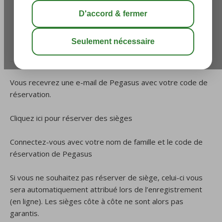
puis-je réserver un siège ?
/
1. Reservation de siège
/
Je voyage avec Pegasus,
comment et à partir de quand puis-je réserver un siège
?
Vous recevrez une e-mail de Pegasus avec votre code de
réservation.
Cliquez ici pour réserver des sièges
Connectez-vous avec votre nom de famille et le code de
réservation de Pegasus
Si vous ne souhaitez pas réserver de siège, celui-ci vous
sera automatiquement attribué lors de l’enregistrement
(en ligne). Les sièges côte à côte ne sont alors pas
garantis.