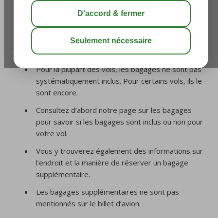
bagages sur mon billet ?
/
3. Bagage
/
Pourquoi y a-t-il un astérisque à côté
de la franchise de bagages sur mon billet ?
Pour la plupart des vols, les bagages ne sont pas
systématiquement inclus. Pour certains vols, ils le
sont encore.
Consultez d’abord notre page sur les bagages
pour savoir si les bagages sont inclus ou non pour
votre vol.
Vous y trouverez également des informations sur
l’endroit et la manière de réserver un bagage
supplémentaire.
Les bagages supplémentaires ne sont pas
mentionnés sur le billet d’avion.