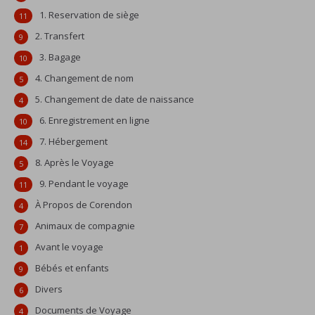
1. Reservation de siège
11
2. Transfert
9
3. Bagage
10
4. Changement de nom
5
5. Changement de date de naissance
4
6. Enregistrement en ligne
10
7. Hébergement
14
8. Après le Voyage
5
9. Pendant le voyage
11
À Propos de Corendon
4
Animaux de compagnie
7
Avant le voyage
1
Bébés et enfants
9
Divers
6
Documents de Voyage
4