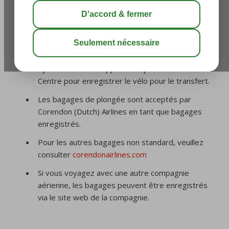
/
3. Bagage
/
Comment enregistrer un bagage
atypique?
Un vélo peut être réservé en plus via
fly.corendon.com. Appelez toujours notre Contact
Centre pour enregistrer le vélo pour le transfert.
Les bagages de plongée sont acceptés par
Corendon (Dutch) Airlines en tant que bagages
enregistrés.
Pour les autres bagages non standard, veuillez
consulter
corendonairlines.com
Si vous voyagez avec une autre compagnie
aérienne, les bagages peuvent être enregistrés
via le site web de la compagnie.