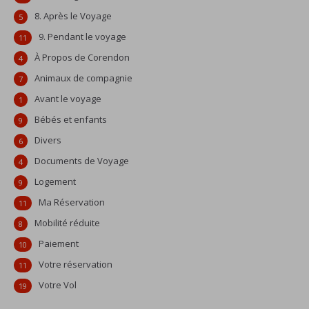
8. Après le Voyage
5
9. Pendant le voyage
11
À Propos de Corendon
4
Animaux de compagnie
7
Avant le voyage
1
Bébés et enfants
9
Divers
6
Documents de Voyage
4
Logement
9
Ma Réservation
11
Mobilité réduite
8
Paiement
10
Votre réservation
11
Votre Vol
19