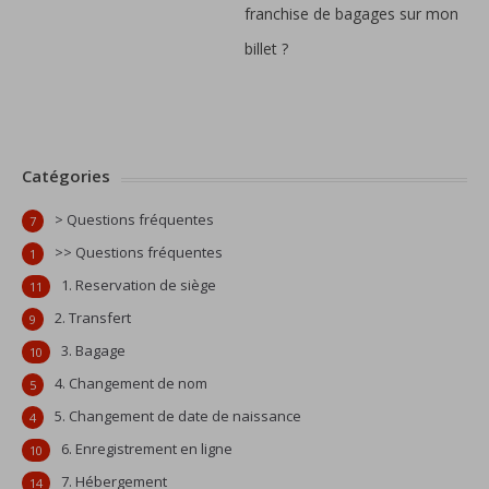
franchise de bagages sur mon
billet ?
Catégories
> Questions fréquentes
7
>> Questions fréquentes
1
1. Reservation de siège
11
2. Transfert
9
3. Bagage
10
4. Changement de nom
5
5. Changement de date de naissance
4
6. Enregistrement en ligne
10
7. Hébergement
14