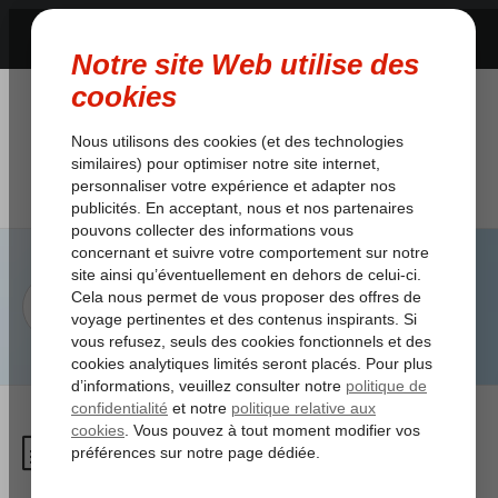
Comment enregistrer un
bagage atypique?