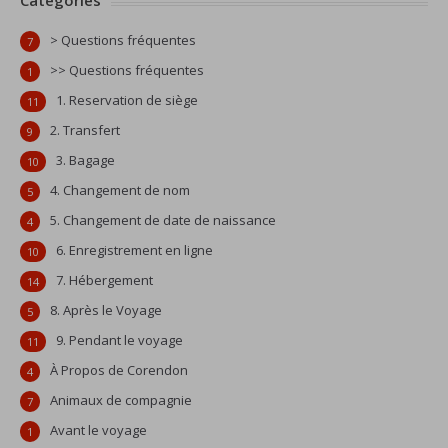
Catégories
> Questions fréquentes
7
>> Questions fréquentes
1
1. Reservation de siège
11
2. Transfert
9
3. Bagage
10
4. Changement de nom
5
5. Changement de date de naissance
4
6. Enregistrement en ligne
10
7. Hébergement
14
8. Après le Voyage
5
9. Pendant le voyage
11
À Propos de Corendon
4
Animaux de compagnie
7
Avant le voyage
1