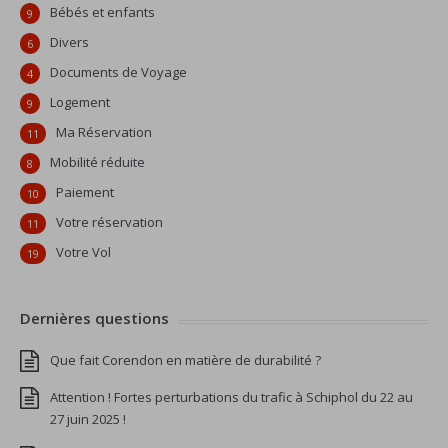
Bébés et enfants
9
Divers
6
Documents de Voyage
4
Logement
9
Ma Réservation
11
Mobilité réduite
8
Paiement
10
Votre réservation
11
Votre Vol
19
Dernières questions
Que fait Corendon en matière de durabilité ?
Attention ! Fortes perturbations du trafic à Schiphol du 22 au
27 juin 2025 !