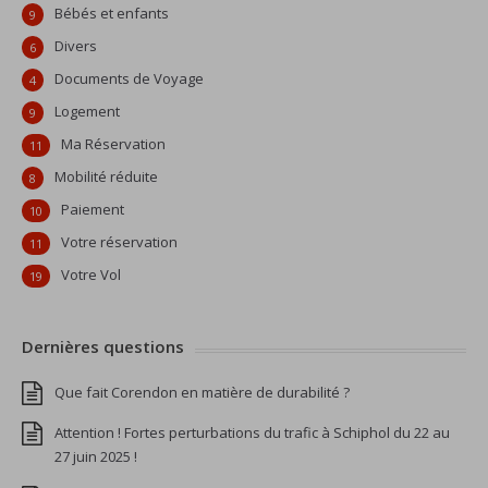
Bébés et enfants
9
Divers
6
Documents de Voyage
4
Logement
9
Ma Réservation
11
Mobilité réduite
8
Paiement
10
Votre réservation
11
Votre Vol
19
Dernières questions
Que fait Corendon en matière de durabilité ?
Attention ! Fortes perturbations du trafic à Schiphol du 22 au
27 juin 2025 !