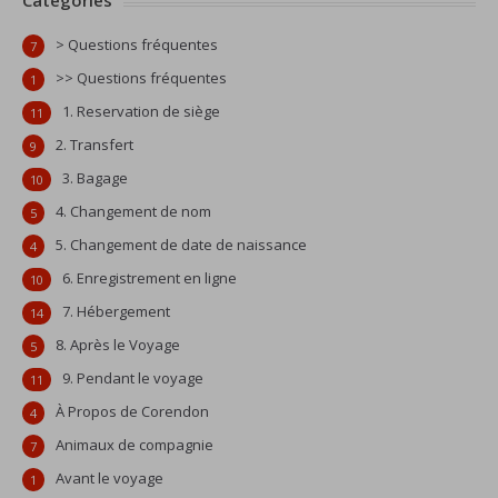
Catégories
> Questions fréquentes
7
>> Questions fréquentes
1
1. Reservation de siège
11
2. Transfert
9
3. Bagage
10
4. Changement de nom
5
5. Changement de date de naissance
4
6. Enregistrement en ligne
10
7. Hébergement
14
8. Après le Voyage
5
9. Pendant le voyage
11
À Propos de Corendon
4
Animaux de compagnie
7
Avant le voyage
1