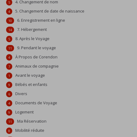
4. Changement de nom
5
5. Changement de date de naissance
4
6. Enregistrement en ligne
10
7. Hébergement
14
8. Après le Voyage
5
9. Pendant le voyage
11
À Propos de Corendon
4
Animaux de compagnie
7
Avant le voyage
1
Bébés et enfants
9
Divers
6
Documents de Voyage
4
Logement
9
Ma Réservation
11
Mobilité réduite
8