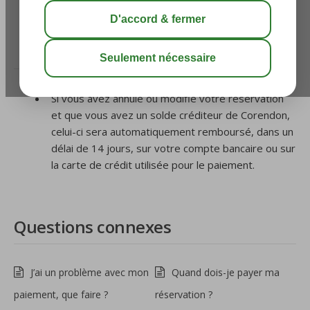
par Corendon ?
/
Paiement
/
Dans quel délai recevrai-je le montant
qui m’est remboursé par Corendon ?
Si vous avez annulé ou modifié votre réservation
et que vous avez un solde créditeur de Corendon,
celui-ci sera automatiquement remboursé, dans un
délai de 14 jours, sur votre compte bancaire ou sur
la carte de crédit utilisée pour le paiement.
Questions connexes
J’ai un problème avec mon
Quand dois-je payer ma
paiement, que faire ?
réservation ?