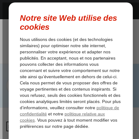
Dans quel délai recevrai-je le
montant qui m’est remboursé